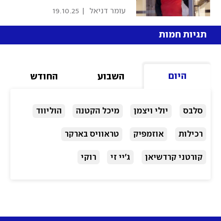
 עומר דניאל 
|
19.10.25
תגיות חמות
היום
השבוע
החודש
סלבס
יולי ויצמן
מיכל הקטנה
הוליווד
רכילות
אוזמפיק
טראוויס בארקר
קורטני קרדשיאן
ג'יי זי
רוקי