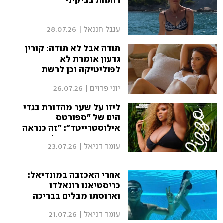
רותחת בביקיני
ענבל חננאל
|
28.07.26
תודה אבל לא תודה: קורין
גדעון אומרת לא
לפוליטיקה וכן לרשת
יוני פרוים
|
26.07.26
ליזו על שער מהדורת בגדי
הים של "ספורטס
אילוסטרייטד": "זה כנראה
יעצבן אנשים, אבל אתם
עומר דניאל
|
23.07.26
יודעים מה? תמשיכו
להתעצבן"
אחרי האכזבה במונדיאל:
כריסטיאנו רונאלדו
וארוסתו מבלים בבריכה
עומר דניאל
|
21.07.26