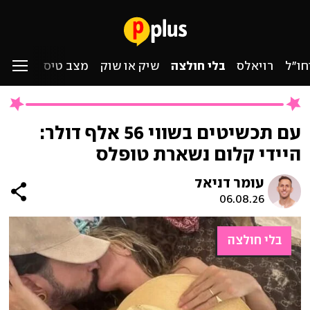
חו״ל
רויאלס
בלי חולצה
שיק או שוק
מצב טיסה
עם תכשיטים בשווי 56 אלף דולר:
היידי קלום נשארת טופלס
עומר דניאל
06.08.26
בלי חולצה