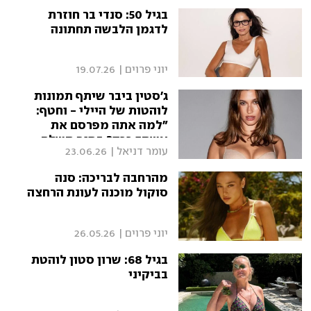
בגיל 50: סנדי בר חוזרת
לדגמן הלבשה תחתונה
יוני פרוים
|
19.07.26
ג'סטין ביבר שיתף תמונות
לוהטות של היילי - וחטף:
"למה אתה מפרסם את
אשתך ככה? בסוף תשלם
עומר דניאל
|
23.06.26
את המחיר"
מהרחבה לבריכה: סנה
סוקול מוכנה לעונת הרחצה
יוני פרוים
|
26.05.26
בגיל 68: שרון סטון לוהטת
בביקיני