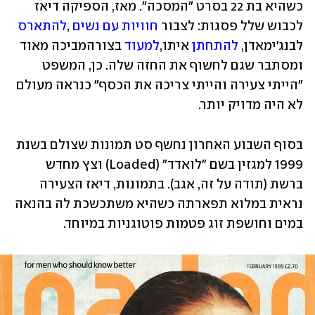
כשהיא בת 22 בסרט "המסכה". מאז, הספיקה דיאז 
לכבוש שלל פסגות: לצבור 
חוויות עם נשים
 ,
להתארס
לבנג'ימאדן, 
להתחתן
 איתו,
למעוד
 בצורהמביכה מאוד 
ומסתבר שגם לחשוף את החזה שלה. כן, המשפט 
"הייתי צעירה והייתי צריכה את הכסף" כנראה מעולם 
לא היה מדויק יותר.
בסוף השבוע האחרון נחשף סט תמונות שצולם בשנת 
1999 למגזין בשם "לואדד" (Loaded) וצץ מחדש 
ברשת (תודה על זה, אגב). בתמונות, דיאז הצעירה 
נראית במלוא תפארתה כשהיא משתכשכת לה בהנאה 
במים וחושפת זוג פטמות פוטוגניות במיוחד.  