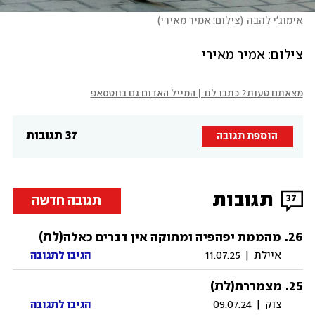
אימוג'י להבה
(
צילום: אמיר מאירי
)
צילום: אמיר מאירי
מצאתם טעות? כתבו לנו | המייל האדום גם בווטסאפ
37 תגובות
הוספת תגובה
תגובות
תגובה חדשה
37
26
.
(לת)
מהממת יפהפיה ומתוקה אין דברים כאלה
איילת
|
11.07.25
הגיבו לתגובה
25
.
(לת)
מצמררת
צוק
|
09.07.24
הגיבו לתגובה