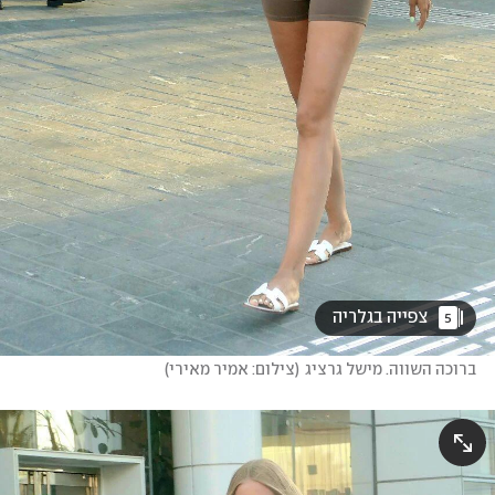
 צפייה בגלריה 
5
ברוכה השווה. מישל גרציג
(
צילום: אמיר מאירי
)