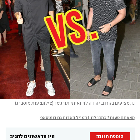
נו, מציעים בקרוב. יהודה לוי ואיתי תורג'מן
(
צילום: ענת מוסברג
)
מצאתם טעות? כתבו לנו | המייל האדום גם בווטסאפ
היו הראשונים להגיב
הוספת תגובה