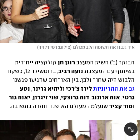
איך גנבנו את תשומת הלב מכולם
(
צילום: רפי דלויה
)
הבוקר (ב') השיק המעצב 
רונן חן
 קולקציה ייחודית 
בשיתוף עם המעצבת 
נועה רביב
, ברוטשילד 12, כשקוד 
הלבוש היה שחור ולבן. בין האורחים שהגיעו פגשנו 
גם את
ההריוניות
לירז צ'רכי
 ו
ליהיא גרינר
, 
נטע 
גרטי
, 
אנה ארונוב
, 
דנה גרוצקי
, 
שני זיגרון
,
 יאנה גור
ו
מור קציר 
שנעלמה מעולם האופנה וחזרה בתשובה.