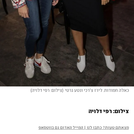
כאלה חמודות. לירז צ'רכי ונטע גרטי
(
צילום: רפי דלויה
)
צילום: רפי דלויה
מצאתם טעות? כתבו לנו | המייל האדום גם בווטסאפ