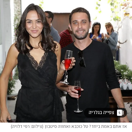
 צפייה בגלריה 
5
אז אתם באמת ביחד? טל כוכבא ואחווה סיטבון
(
צילום: רפי דלויה
)