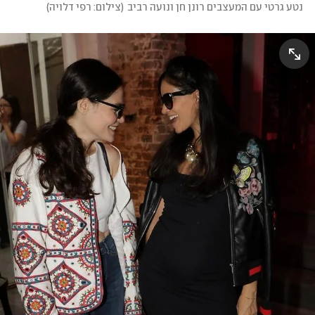
נטע גרטי עם המעצבים רונן חן ונועה רביב
(
צילום: רפי דלויה
)