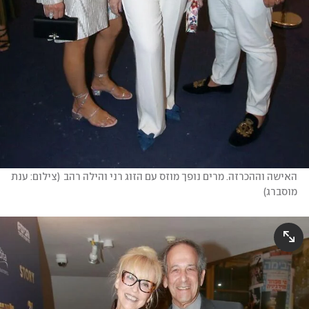
האישה וההכרזה. מרים נופך מוזס עם הזוג רני והילה רהב
(
צילום: ענת 
מוסברג
)