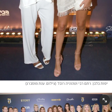
יפות בלבן. רתם רבי וטהוניה רובל
(
צילום: ענת מוסברג
)