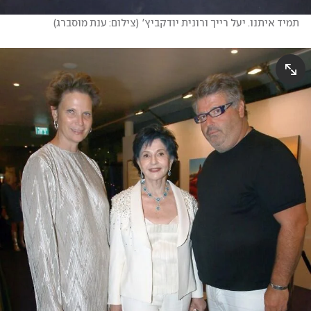
תמיד איתנו. יעל רייך ורונית יודקביץ'
(
צילום: ענת מוסברג
)