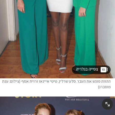
 צפייה בגלריה 
10
ההווה פוגש את העבר. סלע שרלין, טיטי איינאו ורוית אסף
(
צילום: ענת 
מוסברג
)