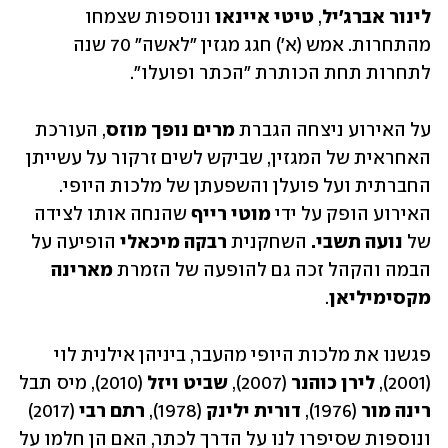
לינור
אברג'יל
, 
טיטי
איינאו
 ונוספות שצמחו 
מהתחרות. אמש (א') חגג מגזין "לאשה" 70 שנה 
לתחרות תחת הכותרת "הכתר ופועלו". 
על האירוע ניצחה הגברת 
מרים
נופך
מוזס
, העורכת 
האחראית של המגזין, שביקש לשים זרקור על עשייתן 
החברתית ועל פועלן והשפעתן של מלכות היופי. 
האירוע הופק על ידי 
מוטי
רייף
 שהנחה אותו לצידה 
של 
נועה
תשבי. 
השחקנית 
רבקה
מיכאלי
 הופיעה על 
הבמה והקהל זכה גם להופעה של הזמרת 
מארינה
מקסימיליאן
.
פגשנו את מלכות היופי מהעבר, ביניהן אילנית לוי 
(2001), 
לירן
כוהנר
 (2007), 
שביט
ויזל
 (2010), מיס תבל 
רינה מור
 (1976), 
דורית ילינק
 (1978), 
רתם
רבי
 (2017) 
ונוספות שסיפרו לנו על הדרך לכתר, האם הן חלמו על 