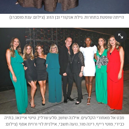
הייתה שופטת בתחרות. גילת אנקורי ובן הזוג
(
צילום: ענת מוסברג
)
מבט אל מאחורי הקלעים. אילנה שושן, סלע שרלין, טיטי איינאו, בתיה 
כבירי, מוטי רייף, רינה מור, נועה תשבי, אילנית לוי ורוית אסף
(
צילום: 