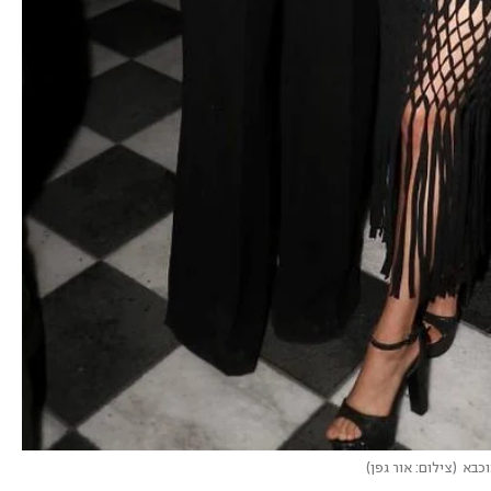
וכבא
(
צילום: אור גפן
)