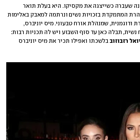
אנדריאה מאזה בת ה-27 זכתה בתואר בשנה שעברה כשייצגה את מקסיקו. היא בעלת תואר 
בהנדסת תוכנה והיא פעילה חברתית מוצהרת המתמקדת בזכויות נשים ונרתמה למאבק באלימות 
כלפי נשים במדינתה. בנוסף, היא גם מאפרת ודוגמנית, שמנהלת אורח טבעוני. מיס יוניברס, 
שפתחה את ביקורה בישראל בעמותת רוח נשית, תבלה כאן עד סוף השבוע ויש לה תכניות רבות: 
ואל
רזבוזוב
 בלשכתו ואפילו תכיר את מיס יוניברס 