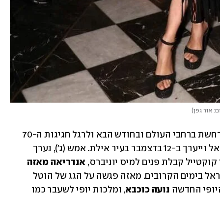
ם: אור גפן
)
כבר 69 שנים שתחרות "מיס יוניברס" מתרחשת ברחבי העולם ובחודש הבא ולרגל חגיגות ה-70 
של המותג, האירוע הבינלאומי מגיע לישראל וייערך ב-12 בדצמבר בעיר אילת. אמש (ג'), נערך 
אנדריאה
מאזה
המקסיקנית שהגיעה לביקור ותשהה בישראל בימים הקרובים. מאזה פגשה על הגג של הוטל 
יופי החדשה 
נועה כוכבא
, ומלכות יופי לשעבר כמו 