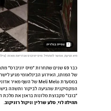
7
 צפייה בגלריה 
היא הגיעה, אפשר להתחיל. מיס יוניברס אנדריאה מאזה
(
צילו
במסעדת Meli Melo של השף מאיר אדוני קוקטייל קבלת פנים למיס יוניברס, 
"בובו" מקבוצת מלונות בראון את מלכת ה
תהילה
לוי
, 
סלע
שרלין
 ו
ניקול
רזניקוב
.