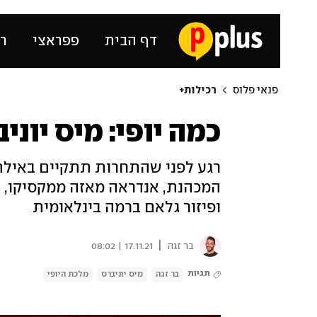
דף הבית
פפראצי
רכ
פנאי פלוס
רכילות+
כמה יופי: מיס יונ
רגע לפני שהתחרות תתקיים באילת 
המכהנת, אנדראה מאזה ממקסיקו, לב
ופיזור גלאם ברמה בינלאומית
|
בר זגה
17.11.21 | 08:02
תגיות
בר זגה
מיס יוניברס
מלכת היופי