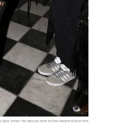
מיס יוניברס היוצאת ומלכת היופי הנכנסת של ישראל, נועה כ