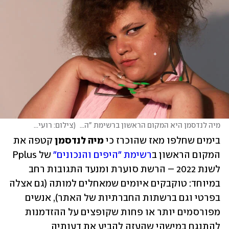
מיה לנדסמן היא המקום הראשון ברשימת "היפים והנכונים"
(
צילום: רועי עידן
)
בימים שחלפו מאז שהוכרז כי 
מיה לנדסמן
 קטפה את 
המקום הראשון ב
רשימת "היפים והנכונים"
 של Pplus 
לשנת 2022 – הרשת סוערת ומנעד התגובות רחב 
במיוחד: טוקבקים איומים שמאחלים למותה (גם אצלה 
בפרטי וגם ברשתות החברתיות של האתר), אנשים 
מפורסמים יותר או פחות שקופצים על ההזדמנות 
להתנגח במישהי שהעזה להביע את דעותיה 