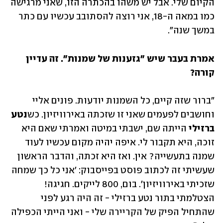
הקיום שלי. אבל יש משהו בהכתרה הזו, שאני מרגישה 
כמו במאה ה-18, אני רוצה להסתובב עכשיו עם כתר 
במשך שנה". 
אמרת בעבר שיש "גזענות של שמנות". זה עדיין 
קורה? 
"ברור שזה קיים, כל השמנות יודעות. פונים אליי 
וחושבים לפעמים שאני זו שזכתה באירוויזיון. כש
נטע 
ברזילי
 הייתה שם, ישבתי במיטה ואמרתי שאם היא 
זוכה, היא תקבור לי. איפה יהיה מקום עכשיו לעוד 
שמנה בתעשייה? אין. ואז היא זכתה, והדבר הראשון 
שעשיתי זה לכתוב פוסט בפייסבוק: 'אני כל כך שמחה 
שזכיתי באירוויזיון'. בום, 800 לייקים. חגיגה! 
הצטלמתי בתור נטע ברזילי - זה היה רגע לפני 
שהתחיל הפיק של הקריירה שלי - ואני הייתי הכפילה 