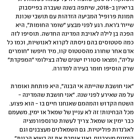
בריאיון ב-2018, שיתפה בשנה שעברה בפייסבוק 
תמונת פרופיל המביעה הזדהות עם תושבי שכונת 
שייח' ג'ראח. רגע לפני מבצע "שומר החומות", היא 
הפכה בן לילה לאויבת המדינה החדשה. תוסיפו לזה 
כמה סטטוסים בהם ניסתה לקרוא לאנושיות, וכמו כל 
אדם אחר שחורג מהסטטוס קוו, מיד חיפשו "חומרים 
עליה", ומצאו סטוריז ישנים שלה בצילומי "המפקדת" 
שרק הוסיפו חומר בעירה למדורה. 
"אני חושבת שהייתה אי הבנה", היא פותחת ואומרת 
על מה שאירע לפני שנה. "אני חושבת שהמדינה - 
השטח הקדוש והמהמם שאנחנו חיים בו - הוא פצוע. 
מכל הבחינות! זה לא עניין של שמאל או ימין, משעמם 
כבר ימין או שמאל. צריך לעשות טרנספורמציה 
לאג'נדות פוליטיות. גם השמאלנים מעצבנים וגם 
הימנים מעצבנים, ואני אומרת את זה בשיא הכנות", 