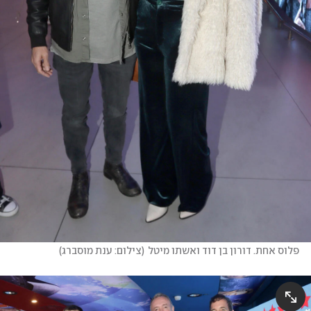
פלוס אחת. דורון בן דוד ואשתו מיטל
(
צילום: ענת מוסברג
)