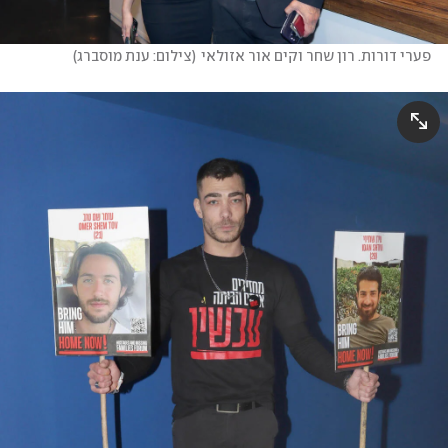
פערי דורות. רון שחר וקים אור אזולאי
(
צילום: ענת מוסברג
)