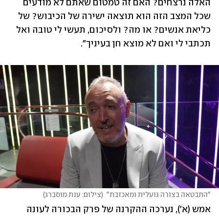
האלה נרצחים? האם זה טמטום שאתם לא מודעים 
שכל המצב הזה הוא תוצאה ישירה של הכיבוש? של 
כליאת אנשים? או מה? ולסיכום, תעשי לי טובה ואל 
תכתבי לי ואם לא מוצא חן בעיניך".
"התבטאה בצורה גועלית ומאכזבת"
(
צילום: ענת מוסברג
)
אמש (א'), נערכה ההקרנה של פרק הבכורה לעונה 