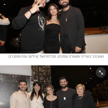
ואם כבר בענייני משטרה עסקינן. סבלימינאל
(
צילום: ענת מוסברג
)