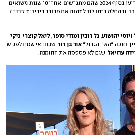
. השניים הודיעו בסוף 2024 שהם מתגרשים, אחרי 10 שנות נישואים 
וילד משותף. פרץ וסלים בילו ביחד כל הערב, ובהחלט גרמו לנו לתהות אם מדובר בידידות קרובה 
 ו
יוסי יהושוע
, 
גל רובין 
ו
מודי סופר
, 
ליאל קוצרי
, 
ניקי 
ן
, וזוכה "האח הגדול"
 אור בן דוד
, שבוודאי שמח לפגוש 
ידה עוזיאל
, שגם לא פספסה את ההזמנה.