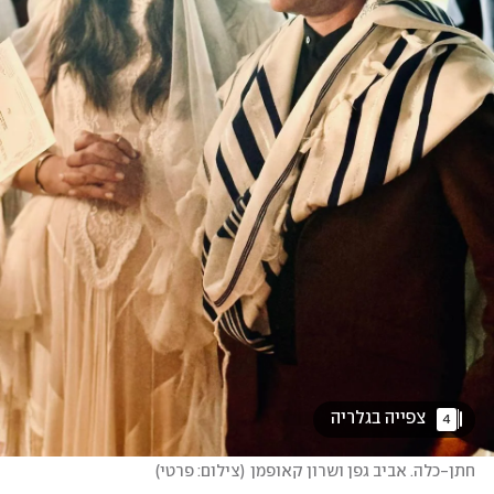
 צפייה בגלריה 
4
חתן-כלה. אביב גפן ושרון קאופמן
(
צילום: פרטי
)