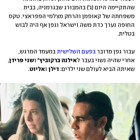
שהתקיימה היום (ג') בהמבורג שבגרמניה, בבית 
משפחתה של קאופמן והרחק מצלמי הפפראצי. טקס 
החופה נערך כדת משה וישראל וגפן אף היה לבוש 
בטלית. 
עבור גפן מדובר 
בפעם השלישית
 במעמד המרגש, 
אחרי שהיה נשוי בעבר ל
אילנה ברקוביץ'
 ו
שני פרידן
, 
שאיתה הביא לעולם שני ילדים: 
דילן 
ו
אליוט
. 