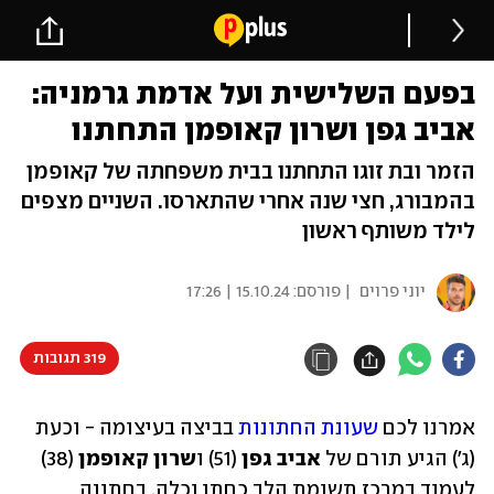
בפעם השלישית ועל אדמת גרמניה:
אביב גפן ושרון קאופמן התחתנו
הזמר ובת זוגו התחתנו בבית משפחתה של קאופמן
בהמבורג, חצי שנה אחרי שהתארסו. השניים מצפים
לילד משותף ראשון
יוני פרוים
| פורסם:
15.10.24 | 17:26
319 תגובות
אמרנו לכם 
שעונת החתונות
 בביצה בעיצומה - וכעת 
(ג') הגיע תורם של 
אביב גפן 
(51) ו
שרון קאופמן
 (38) 
לעמוד במרכז תשומת הלב כחתן וכלה, בחתונה 