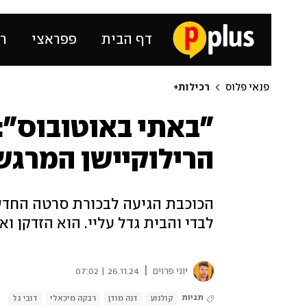
דף הבית
פפראצי
רכ
פנאי פלוס
רכילות+
"באתי באוטובוס":
הרילוקיישן המרגש
הכוכבת הגיעה לבכורת סרטה החדש,
לבדי והבית גדל עליי. הוא הזדקן ואנ
|
יוני פרוים
26.11.24 | 07:02
תגיות
קולנוע
דנה מודן
רבקה מיכאלי
דובי גל