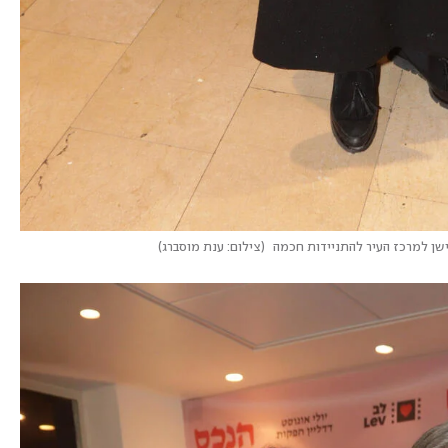
שן למרכז העיר להתניידות חכמה 
(
צילום: ענת מוסברג
)