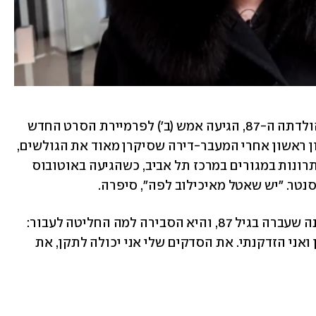
מיכאלי, שתחגוג באפריל הקרוב את יום הולדתה ה-87, הגיעה אמש (ב') לפרמיירת הסרט החדש 
. בראיון ראשון אחרי המעבר-דירה שסיקרן מאוד את הגולשים, 
שיתפה הכוכבת שהיא כבר מנצלת את היתרונות במגורים במרכז תל אביב, כשהגיעה באוטובוס 
סנטר. "יש שאטל מאיכילוב לפה", סיפרה. 
, נפטר בשנה שעברה בגיל 87, והיא הסבירה למה החליטה לעבור: 
"נשארתי לבדי והבית גדל עליי. הוא הזדקן ואני הזדקנתי. את הסדקים שלי אני יכולה לתקן, את 