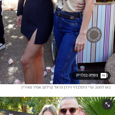
 צפייה בגלריה 
14
באו לחגוג. עדי הימלבלוי וירדן הראל
(
צילום: אמיר מאירי
)