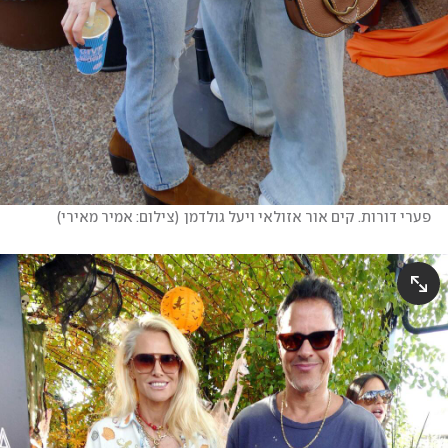
פערי דורות. קים אור אזולאי ויעל גולדמן
(
צילום: אמיר מאירי
)