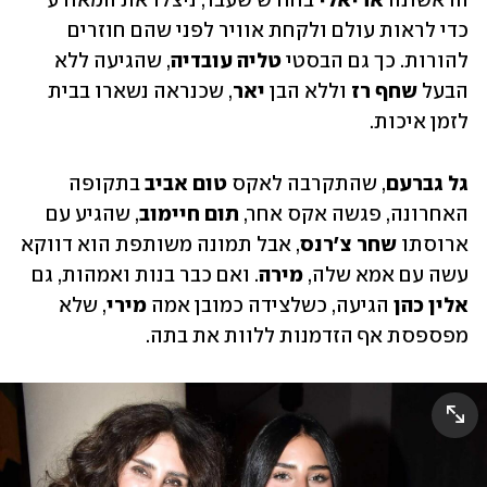
הראשונה 
אריאלי 
בחודש שעבר, ניצלו את המאורע 
כדי לראות עולם ולקחת אוויר לפני שהם חוזרים 
להורות. כך גם הבסטי 
טליה עובדיה
, שהגיעה ללא 
הבעל 
שחף רז 
וללא הבן 
יאר
, שכנראה נשארו בבית 
לזמן איכות.
גל גברעם
, שהתקרבה לאקס 
טום אביב
 בתקופה 
האחרונה, פגשה אקס אחר, 
תום חיימוב
, שהגיע עם 
ארוסתו 
שחר צ'רנס
, אבל תמונה משותפת הוא דווקא 
עשה עם אמא שלה, 
מירה
. ואם כבר בנות ואמהות, גם 
אלין כהן 
הגיעה, כשלצידה כמובן אמה
 מירי
, שלא 
מפספסת אף הזדמנות ללוות את בתה. 