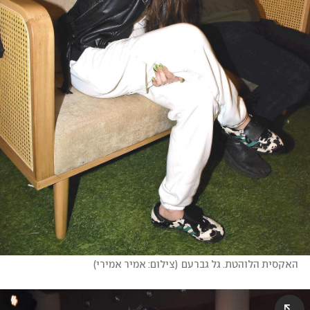
האקסית הלוהטת. גל גברעם
(
צילום: אמיר אמירי
)