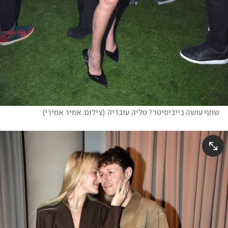
שחף עושה בייביסיטר? טליה עובדיה
(
צילום: אמיר אמירי
)