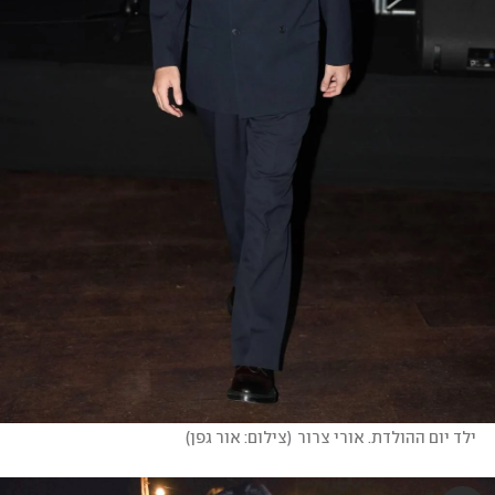
ילד יום ההולדת. אורי צרור
(
צילום: אור גפן
)