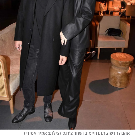
אהבה חדשה. תום חיימוב ושחר צ'רנס
(
צילום: אמיר אמירי
)