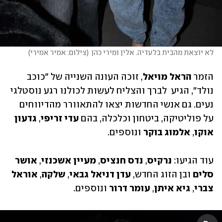
לא יוצאת מהבית בלעדיה. אלין ומירי כהן
(
צילום: אמיר אמירי
)
הזמר 
הראל מויאל
, זוכה העונה השנייה של "כוכב 
נולד", הגיע  לברך והצליח לעשות לכולנו רגע נוסטלגי 
נעים. גם אנשי החדשות יצאו להתאוורר מהדיווחים 
על פוליטיקה, ביטחון וכלכלה, בהם 
עדי זריפי
, 
גדעון 
אוקו
, 
אלמוג בוקר 
ונוספים.
עוד הגיעו: 
נרקיס
, 
נדס חנציס
, 
מעיין אשכנזי
, 
אושר
סלים 
ובן הזוג החדש, 
עדן דניאל גבאי
, 
שלקה
, 
אוראל 
צברי
, 
גיא איתן
, 
עומר דרור 
ונוספים.