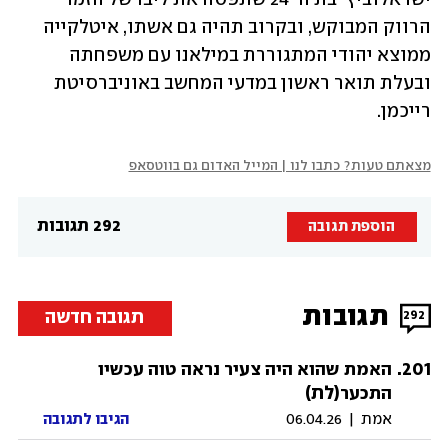
הרווק המבוקש, ובקרוב תהיה גם אשתו, איטלקייה 
ממוצא יהודי המתגוררת במילאנו עם משפחתה 
ובעלת תואר ראשון במדעי המחשב באוניברסיטת 
רייכמן.
מצאתם טעות? כתבו לנו | המייל האדום גם בווטסאפ
292 תגובות
הוספת תגובה
תגובות
תגובה חדשה
292
.
201
האמת שהוא היה צעיר נראה טוה עכשיו
(לת)
התכער
אמת
|
06.04.26
הגיבו לתגובה