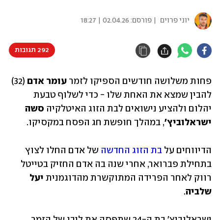
יוני פרוים
| פורסם:
02.04.26 | 18:27
292 תגובות
פחות משלושה חודשים הספיקו לזמר 
עומר אדם
 (32) 
להבין שמצא את האחת שלו - כדי לשלוף טבעת 
יהלום ולהציע נישואים לבת הזוג האיטלקיה 
סשה 
ישראלוביץ׳
, במהלך חופשת חג הפסח במקסיקו.
הדיווחים על 
בת הזוג החדשה
 של אדם החלו לצוץ 
בתחילת פברואר, אחרי שנה בה אדם החזיק בטייטל 
רווק לאחר הפרידה המתוקשרת מהדוגמנית
 יעל 
שלביה
.
ישראלוביץ׳ בת ה-24 שתפסה את ליבו של הזמר 