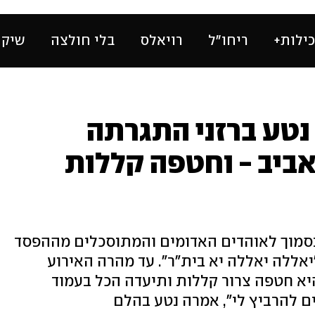
ילות+
ריחו״ל
רויאלס
בלי חולצה
שיק 
 נטע ברזני התגרתה
אביב - וחטפה קללות
בסמוך לאוהדים האדומים והמתוסכלים מההפסד
יאללה יאללה יא בית"ר". עד מהרה האירוע
היא חטפה צרור קללות ותיעדה הכל בעמוד
ם להרביץ לי", אמרה נטע בהלם