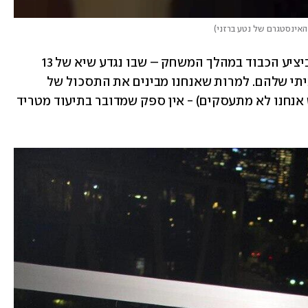
האינסטגרם של נטע ברזני
)
לפי הסטורי של ברזני, נראה שהיא ישבה ביציע הכבוד במהלך המשחק – שבו נגדע שיא של 13 
ניצחונות רצוף של הפועל ת"א במגרש הביתי שלהם. למרות שאנחנו מבינים את התסכול של 
אוהדי הפועל (עד גבול מסוים, כי בספורט אנחנו לא מתעסקים) - אין ספק שמדובר בתיעוד מטריד 