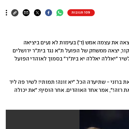
109 תגובות
 מצאה את עצמה אמש (ד') בעימות לא נעים ביציאה 
מאצטדיון בלומפילד. ברזני, ירושלמית במקור, יצאה ממשחק של הפועל ת"א נגד בית"ר ירושלים 
שהסתיים ב- 1:0 לטובת בית"ר, והחליטה לשיר "יאללה יאללה יא בית"ר" בסמוך לאוהדי הפועל 
כמה מהם לא נשארו חייבים והחלו לקלל את ברזני - שתיעדה הכל. "יא זונה! תמותי! לשיר פה ליד 
כולם? תזד**ני. תמותי בגז, את מכוערת ואת רזה!", אמר אחד האוהדים. אחר הוסיף: "את יכולה 