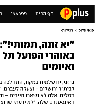
דף הבית
פפראצי
רכ
פנאי פלוס
רכילות+
"יא זונה, תמותי!":
באוהדי הפועל תל 
ואיומים
ברזני, ירושלמית במקור, התהלכה 
לבית"ר ירושלים - וצעקה לעברם: "
הסלים, אלה לא נשארו חייבים – ו
האינסטגרם שלה. "לא ידעתי שרוצי