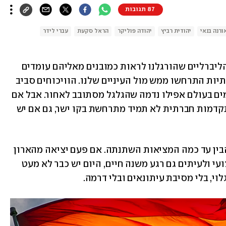
87 תגובות
ורנה בנאי
יהודית רביץ
יהודה פוליקר
הראל סקעת
עברי לידר
בתקופה שבה נדמה שלא מעט מהערכים הליברליים שהורגלנו לראות כמובנים מאליהם עומדים 
שוב למבחן, קל לשכוח כמה מהפכות חברתיות התרחשו ממש מול העיניים שלנו. הוויכוחים סביב 
זכויות להט"ב עדיין כאן, ובמקומות מסוימים בעולם אפילו נדמה שהגלגל מסתובב לאחור. אבל אם 
יש משהו שההיסטוריה מלמדת, הוא שהתקדמות חברתית לא תמיד מתרחשת בקו ישר, גם אם יש 
מספיק לחזור כמה עשורים אחורה כדי להבין עד כמה המציאות השתנתה. אם פעם יציאה מהארון 
של סלב הייתה כותרת ראשית, סיכון מקצועי ולעיתים גם רגע משנה חיים, היום יש כבר לא מעט 
וי, בלי מסיבת עיתונאים ובלי דרמה.