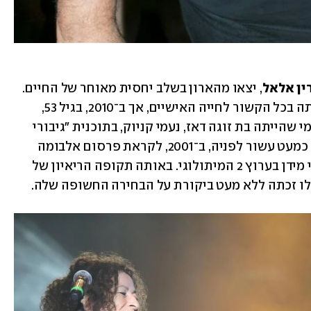
ין אלאל
, יצאו מהארון בשלב יחסית מאוחר של החיים. 
רביץ ידועה כפרסונה ששומרת על פרטיותה בכל הקשור לחייה האישיים, אך ב־2010, בגיל 53, 
חשפה הצצה נדירה למערכת היחסים עם מי שהייתה בת זוגה דאז, נעמי קניוק, בתוכנית "גיבורי 
תרבות" בערוץ 8. אלאל ז"ל יצאה מהארון כמעט עשור לפניה, ב־2001, לקראת פרסום אלבומה 
"תנינענק" - וזאת בריאיון שהעניקה לקובי מידן בערוץ 2 המיתולוגי. באותה תקופה הריאיון של 
לו זכתה ללא מעט ביקורת על הבחירה החשופה שלה. 