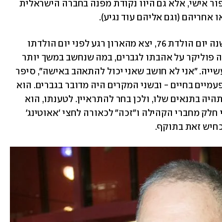
תעשיית הבידור בישראל לא רק חשפו סיפור אישי, אלא גם היוו נקודת מפנה בחברה הישראלית 
אחריהם (וגם אליהם עוד נגיע).
, שיחגוג השנה יום הולדת 76, יצא מהארון רגע לפני יום הולדתו 
ה־60. בריאיון ל-"7 לילות" מ־2010 התוודה פוליקר על אהבתו לגברים, במה שנחשב במשך יותר 
מ־30 שנות הקריירה שלו כסוד שמור בתעשייה. "אני לא חושב שאני יכול להתאהב באישה", סיפר 
פוליקר בריאיון המדובר וחשף שהתאהב פעמיים בחיים - ובשני המקרים היה מדובר בגברים. הוא 
אף הוסיף בזמנו שרצה שיציאתו מהארון תהיה בתנאים שלו, ולכן בחר להתראיין. לטענתו, הוא 
מצא את עצמו באותה תקופה נרדף על ידי חלק מחברי הקהילה ו"זכה" לכאורה לחצי 'אאוטינג' 
חיש זאת בתוקף.