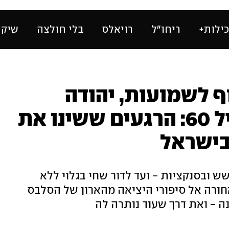
ילות+
ריחו״ל
רויאלס
בלי חולצה
שיק 
 לשמועות, יהודה
פוליקר התוודה בגיל 60: הרגעים ששינו את
בישראל
ובסנקציות - ועד לדור שחי בגלוי ללא
ות: Pplus חוזרים אחורה אל סיפורי היציאה מהארון של הסלבס
 - ואת דרך שעוד נותרה לה