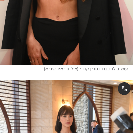
עושים לה כבוד. נסרין קדרי
(
צילום: יאיר שגי א
)