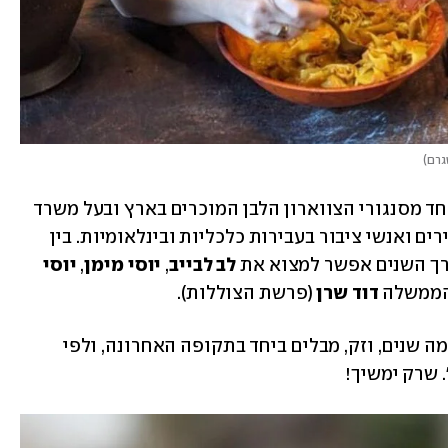
גרם
)
איתן הוא למעשה עורך הדין איתן מעוז, אחד מסנגורי הצווארון הלבן המוכרים בארץ ובעל משרד 
בוטיק מוביל בתחום של ייצוג נאשמים בכירים ואנשי ציבור בעבירות כלכליות ובינלאומיות. בין 
רך השנים אפשר למצוא את 
לב לבייב
, 
יוסי מימן
, 
יוסי 
הממשלה 
דוד שרן 
(פרשת הצוללות).
מעוז, אלמן שאשתו נפטרה מסרטן לפני כמה שנים, וזק, מבלים ביחד בתקופה האחרונה, ולפי 
 שרק ימשיך!