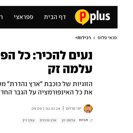
דף הבית
פפראצי
רכ
פנאי פלוס
רכילות+
נעים להכיר: כל ה
עלמה זק
הזוגיות של כוכבת "ארץ נהדרת" מע
את כל האינפורמציה על הגבר החדש
|
יוני פרוים
02.01.24 | 09:09
תגיות
עלמה זק
ארץ נהדרת
עורך דין