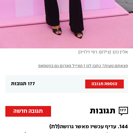
אלין כהן
(
צילום: רפי דלויה
)
מצאתם טעות? כתבו לנו | המייל האדום גם בווטסאפ
177 תגובות
הוספת תגובה
תגובות
תגובה חדשה
177
144
.
(לת)
עדיף עכשיו מאשר גרושה