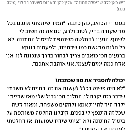
"יש כאן כלה שביטלה חתונה". אלין כהן והארוס לשעבר בר לוי
(
מיכה 
בננו
)
בסטורי הכואב, כהן כתבה: "תמיד שיתפתי אתכם בכל 
מה שקורה בחיי, לטוב ולרע, וגם את זה חשוב לי 
לשתף. הגענו להחלטה משותפת לביטול החתונה. לא 
כל חלום מתגשם כמו שדמיינו, ולפעמים דווקא 
ברגעים הכי כואבים צריך לבחור בדרך שנכונה לנו. אני 
אקח כמה ימים לעצמי. אני אוהבת אתכם". 
יכולה להסביר את מה שכתבת?

"לא היה פשוט בכלל לעשות את זה. בחיים לא חשבתי 
שדבר כזה יקרה לי. החלום הכי גדול שלי מאז שהייתי 
ילדה היה להיות אמא ולהקים משפחה, ומאוד קשה 
שכל זה התנפץ לי בפנים. קיבלנו החלטה משותפת על 
ביטול החתונה ולא רציתי שיהיו שמועות, אז החלטתי 
לפרסם את הסטורי".