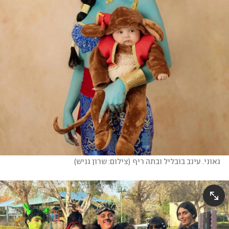
גאוני. עינב בובליל ובתה ריף
(
צילום: שרון גניש
)