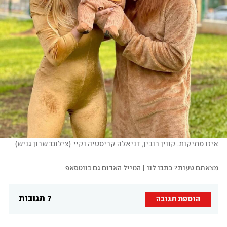
איזו מתיקות. קווין רובין, דניאלה קריסטיה וקיי
(
צילום: שרון גניש
)
מצאתם טעות? כתבו לנו | המייל האדום גם בווטסאפ
7 תגובות
הוספת תגובה