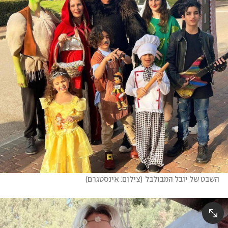
השבט של יובל המבולבל
(
צילום: אינסטגרם
)