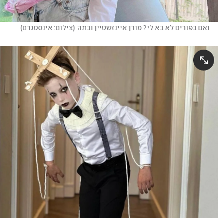
ואם בפורים לא בא לי? מורן איינזשטיין ובתה
(
צילום: אינסטגרם
)