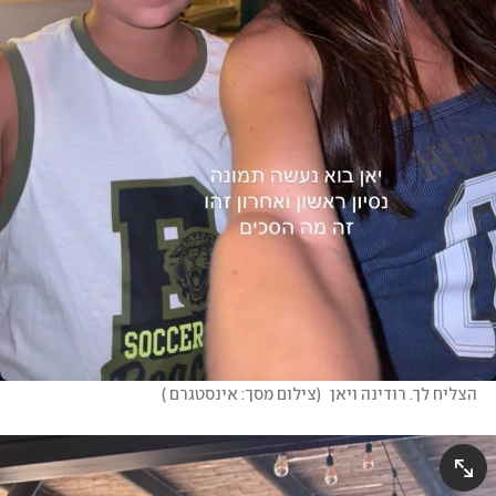
הצליח לך. רודינה ויאן 
(
צילום מסך: אינסטגרם 
)