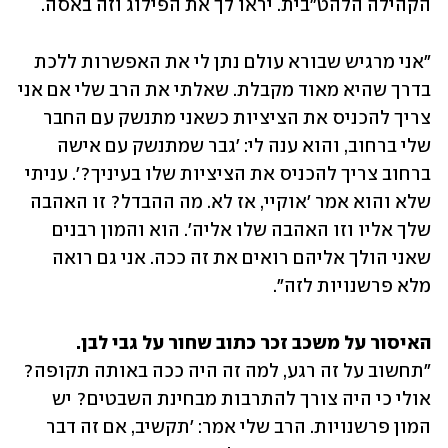
הקהילה הלהט"בית. יראו לך את הפילוג וזה באסה. 
"אני מרגיש שבורא עולם נתן לי את האפשרות ללכת 
בדרך שהיא מאוד מקבלת. שאלתי את הרב שלי אם אני 
צריך להכניס את הציציות כשאני מתנשק עם החבר 
שלי ברחוב, והוא ענה לי: 'גבר שמתנשק עם אישה 
ברחוב צריך להכניס את הציציות שלו בעיניך?'. עניתי 
שלא והוא אמר 'אוקיי, אז לא. מה ההבדל? זו האהבה 
שלך אליו וזו האהבה שלו אליה'. הוא והמון רבנים 
שאני הולך אליהם רואים את זה ככה. אני גם רואה 
מלא פרשנויות לזה".
האיסור על משכב זכר כתוב שחור על גבי לבן.

"תחשוב על זה רגע, למה זה היה ככה באותה תקופה? 
אולי כי היה צורך להתרבות מבחינת השבטים? יש 
המון פרשנויות. הרב שלי אמר: 'תקשיב, אם זה דבר 