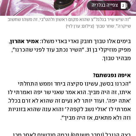
 צפייה בגלריה 
2
"זה שיש שיר בגלגל"צ שהוא מקום ראשון ולהט"בי, זה משהו שחשוב 
שיקרה". שחר טבוך
(
צילום: ערן לוי
)
בימים אלו טבוך חובק נאדי באדי משלו: 
אמיר אהרון
, 
מפיק מוזיקלי בן 31. "השיר נכתב עוד לפני שהכרנו", 
מבהיר טבוך. 
איפה נפגשתם?

"הכרנו בסשן, עשינו סקיצה ביחד וממש התחלתי 
איתו, זה היה מביך. הוא אמר שאני שר יפה ואמרתי לו 
'אתה יפה'. ועוד יותר לא נעים זה שהוא לא זרם בכלל. 
אמרתי לו 'אולי נשב לקפה?' והוא ענה שהוא בזוגיות 
וזה ולא מתאים, אז היה מביך".
רצה הגורל (וחבר משותף) וכמה חודשים לאחר מכן 