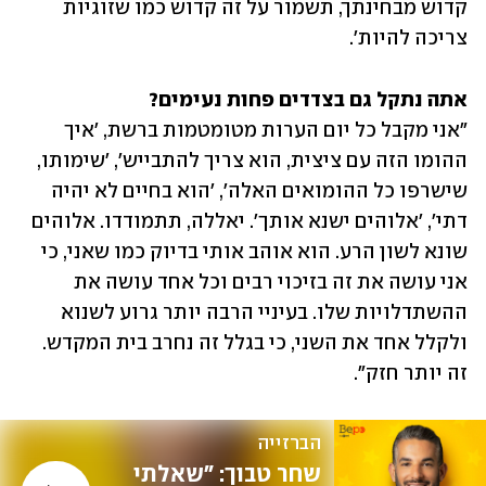
קדוש מבחינתך, תשמור על זה קדוש כמו שזוגיות 
צריכה להיות'.
אתה נתקל גם בצדדים פחות נעימים?

"אני מקבל כל יום הערות מטומטמות ברשת, 'איך 
ההומו הזה עם ציצית, הוא צריך להתבייש', 'שימותו, 
שישרפו כל ההומואים האלה', 'הוא בחיים לא יהיה 
דתי', 'אלוהים ישנא אותך'. יאללה, תתמודדו. אלוהים 
שונא לשון הרע. הוא אוהב אותי בדיוק כמו שאני, כי 
אני עושה את זה בזיכוי רבים וכל אחד עושה את 
ההשתדלויות שלו. בעיניי הרבה יותר גרוע לשנוא 
ולקלל אחד את השני, כי בגלל זה נחרב בית המקדש. 
זה יותר חזק".
הברזייה
שחר טבוך: "שאלתי 