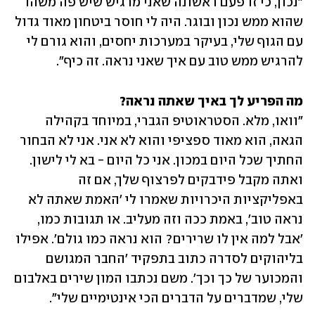
"נכון, כי זו פעם ראשונה שאני מרגיש שיש פה משהו 
שהוא ממש נכון ובוגר. היה לי חוסר ביטחון מאוד גדול 
עם הגוף שלי, בעיקר במערכות יחסים, והוא גורם לי 
להרגיש ממש טוב עם איך שאני נראה. זה כיף". 
מה הפריע לך באיך שאתה נראה? 

"וואו, מלא. הסטראוטיפ הגברי, במיוחד בקהילה 
הגאה, הוא מאוד ספציפי והוא לא אני. אני לא הבחור 
החתיך שכל היום במכון. אני כל היום - בא לי לישון. 
ואתה מקבל פידבקים לפרצוף שלך, אם זה 
באפליקציות היכרויות שאמרו לי 'האמת שאתה לא 
נראה טוב', באמת ככה וזה מעליב. או תגובות כמו, 
'אבל למה אין לו שרירים? הוא נראה כמו גולם'. אפילו 
בליהוקים לסדרה כתוב בתפקיד 'החבר המגושם 
והמכוער של כך וכך'. משם נכתבו המון שירים באלבום 
שלי, שמדברים על הדברים הכי אינטימיים שלי". 