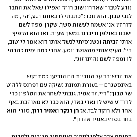
נודע לטבוך שאהרון שוב רווק ואפילו שאל את החבר 
לגבי טבוך. הוא נזכר: "כתבתי לו באותו רגע, 'היי, מה 
קורה? אני אשמח לעשות סשן'. שקרן. מפה לשם 
ישבנו באולפן ודיברנו במשך שעות. ואז הוא הקפיץ 
אותי הביתה וכשניסיתי לנשק אותו הוא אמר לי 'טוב, 
ביי'. העיף אותי מהאוטו ונסע. אחרי כמה ימים כתבתי 
לו ומפה לשם נהיינו זוג". 
את הבשורה על הזוגיות הם הודיעו כמתבקש 
באינסטגרם – בעזרת תמונת נשיקה עם רפרנס ללהיט 
של טבוך: "היי, זה אמיר. גנבתי לשחר את הטלפון כדי 
להודיע שיש לו נאדי באדי, הוא כבר לא מאוהבת באף 
אחד ולא רוקד לבד. אז 
רן דנקר 
ו
אמיר דדון
, סורי, הוא 
בחר בסוף באמיר אהרון". 
הפוסט צבר אלפי לייקים ואינספור תגובות נלהבות 