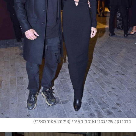
ברבי וקן. שלי גפני ואופק קאירי
(
צילום: אמיר מאירי
)