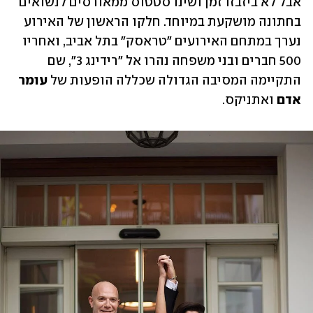
אבל לא ביזבזו זמן ושינו סטטוס ממאורסים לנשואים 
בחתונה מושקעת במיוחד. חלקו הראשון של האירוע 
נערך במתחם האירועים "טראסק" בתל אביב, ואחריו 
500 חברים ובני משפחה נהרו אל "רידינג 3", שם 
התקיימה המסיבה הגדולה שכללה הופעות של 
עומר 
אדם
 ואתניקס.