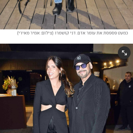
כמעט פספסת את עומר אדם. דני קושמרו
(
צילום: אמיר מאירי
)