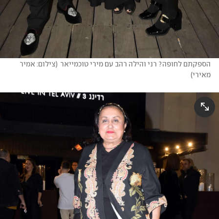
הספקתם לחופה? רני והילה רהב עם מירי טוכמייאר
(
צילום: אמיר 
מאירי
)