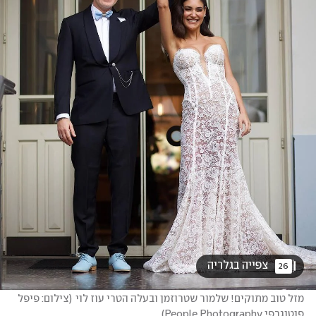
 צפייה בגלריה 
26
מזל טוב מתוקים! שלמור שטרוזמן ובעלה הטרי עוז לוי
(
צילום: ‎פיפל 
פוטוגרפי People Photography
)