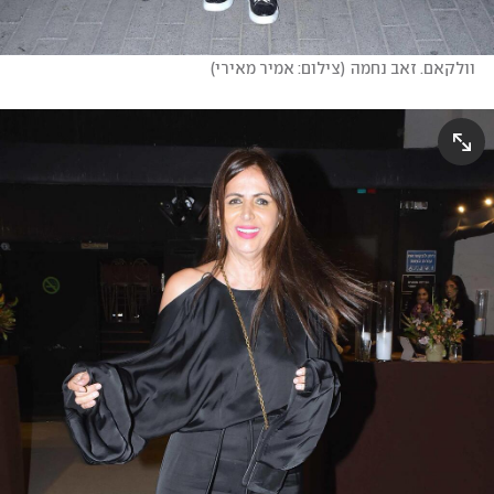
וולקאם. זאב נחמה
(
צילום: אמיר מאירי
)