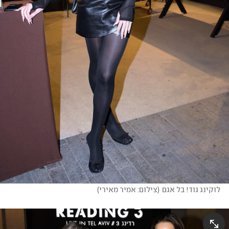
לוקינג גוד! בל אגם
(
צילום: אמיר מאירי
)