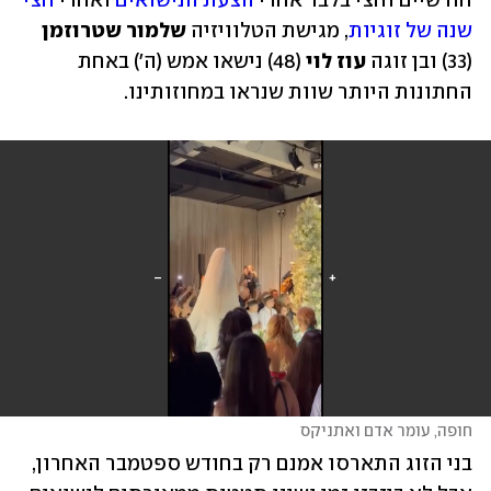
חודשיים וחצי בלבד אחרי 
הצעת הנישואים
 ואחרי 
חצי 
שנה של זוגיות
, מגישת הטלוויזיה 
שלמור שטרוזמן 
(33) ובן זוגה 
עוז לוי 
(48) נישאו אמש (ה') באחת 
החתונות היותר שוות שנראו במחוזותינו. 
חופה, עומר אדם ואתניקס
בני הזוג התארסו אמנם רק בחודש ספטמבר האחרון, 