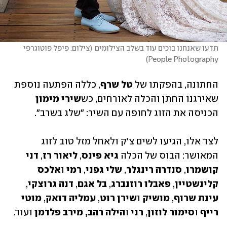
תדעו שאנחנו בוכים עוד בשלב הצילומים
(
צילום: ‎פיפל פוטוגרפי 
)
People Photography
החתונה, בהפקתו של
 טל שרף
, כללה הפתעה נוספת 
שאירגנו החתן והכלה לאורחים, כש
שירי מימון
הכניסה את הזוג לחופה עם השיר: "שלג בשרב". 
לצד אלו, הגיעו לשים צ'ק ולאחל מזל טוב לזוג 
המאושר: הבוס של הכלה 
גיא פינס
, 
ליאור רז
, 
דני 
קושמרו
, 
סנדרה רינגלר
, 
שלי גפני
, 
רמי
 ו
אלכס 
קלינשטיין
, 
פאבלו רוזנברג
, 
בל אגם
, 
דנה גרוצקי
, 
עינת שרוף
,
 מושיק 
ו
שירן רוט
, 
עמליה דואק
, 
מוטי 
רייף 
ו
סימור לוזון
, 
רני 
ו
הילה רהב, מירב פלדמן
 ועוד.