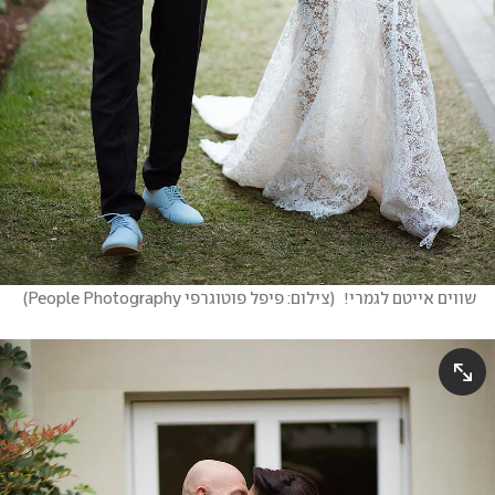
שווים אייטם לגמרי! 
(
צילום: ‎פיפל פוטוגרפי People Photography
)