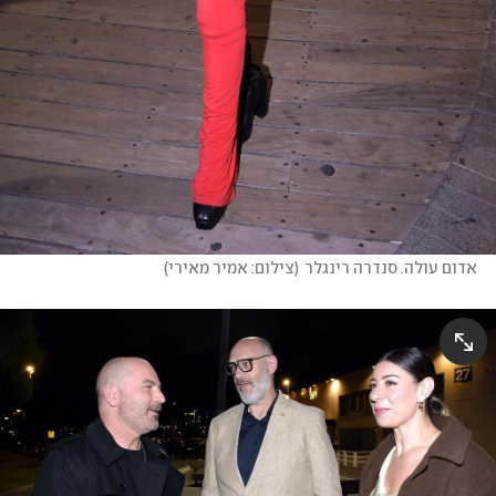
אדום עולה. סנדרה רינגלר
(
צילום: אמיר מאירי
)