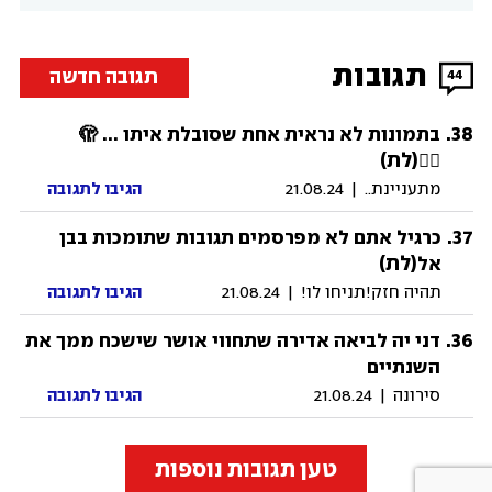
תגובות
תגובה חדשה
44
.
38
בתמונות לא נראית אחת שסובלת איתו ... 🫣
(לת)
🤦‍♀️
מתעניינת..
|
21.08.24
הגיבו לתגובה
.
37
כרגיל אתם לא מפרסמים תגובות שתומכות בבן
(לת)
אל
תהיה חזק!תניחו לו!
|
21.08.24
הגיבו לתגובה
.
36
דני יה לביאה אדירה שתחווי אושר שישכח ממך את
השנתיים
סירונה
|
21.08.24
הגיבו לתגובה
טען תגובות נוספות