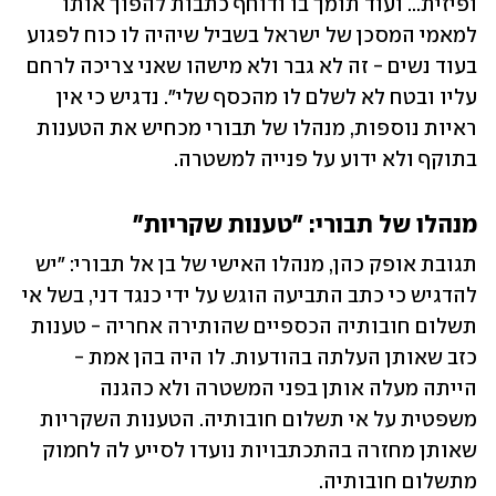
ופיזית... ועוד תומך בו ודוחף כתבות להפוך אותו 
למאמי המסכן של ישראל בשביל שיהיה לו כוח לפגוע 
בעוד נשים - זה לא גבר ולא מישהו שאני צריכה לרחם 
עליו ובטח לא לשלם לו מהכסף שלי". נדגיש כי אין 
ראיות נוספות, מנהלו של תבורי מכחיש את הטענות 
בתוקף ולא ידוע על פנייה למשטרה.
מנהלו של תבורי: "טענות שקריות"
תגובת אופק כהן, מנהלו האישי של בן אל תבורי: "יש 
להדגיש כי כתב התביעה הוגש על ידי כנגד דני, בשל אי 
תשלום חובותיה הכספיים שהותירה אחריה - טענות 
כזב שאותן העלתה בהודעות. לו היה בהן אמת - 
הייתה מעלה אותן בפני המשטרה ולא כהגנה 
משפטית על אי תשלום חובותיה. הטענות השקריות 
שאותן מחזרה בהתכתבויות נועדו לסייע לה לחמוק 
מתשלום חובותיה. 