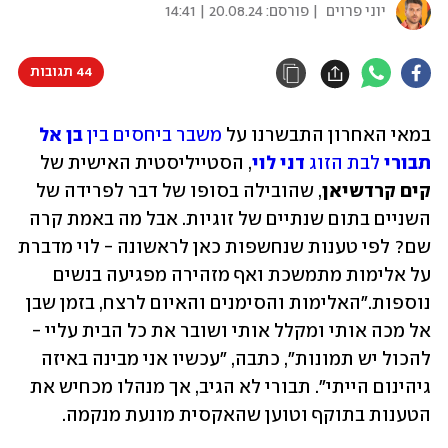
יוני פרוים
| פורסם:
20.08.24 | 14:41
44 תגובות
במאי האחרון התבשרנו על 
משבר ביחסים בין 
בן אל 
תבורי
 לבת הזוג
 דני לוי
, הסטייליסטית האישית של 
קים קרדשיאן
, שהובילה בסופו של דבר לפרידה של 
השניים בתום שנתיים של זוגיות. אבל מה באמת קרה 
שם? לפי טענות שנחשפות כאן לראשונה - לוי מדברת 
על אלימות מתמשכת ואף מזהירה מפגיעה בנשים 
נוספות."האלימות והסימנים והאיום לרצח, בזמן שבן 
אל מכה אותי ומקלל אותי ושובר את כל הבית עליי - 
להכול יש תמונות", כתבה, "עכשיו אני מבינה באיזה 
גיהינום הייתי". תבורי לא הגיב, אך מנהלו מכחיש את 
הטענות בתוקף וטוען שהאקסית מונעת מנקמה.