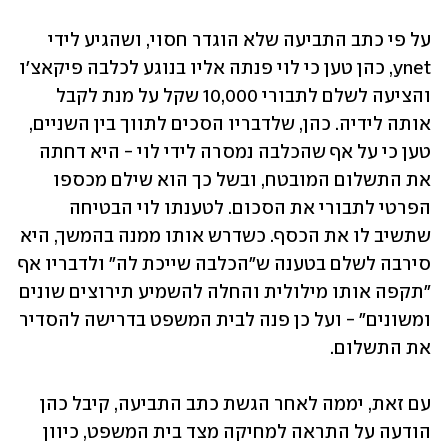
על פי כתב התביעה שלא הוגדר חסוי, ושהגיע לידי 
ynet, כהן טען כי לוי פנתה אליו בנוגע לכלבה פיקאצ'ו
והציעה לשלם לתבורי 10,000 שקל על מנת לקבל 
אותה לידיה. כהן, שלדבריו הסכים לתווך בין השניים, 
טען כי על אף שהכלבה נמסרה לידי לוי - היא דחתה 
את התשלום המובטח, ובשל כך הוא שילם מכספו 
הפרטי לתבורי את הסכום. לטענתו לוי הבטיחה 
שתשיב לו את הכסף. כשדרש אותו ממנה בהמשך, היא 
סירבה לשלם בטענה ש"הכלבה שייכת לה" ולדבריו אף 
"תקפה אותו מילולית והחלה להשמיע תירוצים שונים 
ומשונים" - ועל כן פנה לבית המשפט בדרישה להסדיר 
את התשלום. 
עם זאת, יממה לאחר הגשת כתב התביעה, קיבל כהן 
הודעה על התראה למחיקה מצד בית המשפט, כיוון 