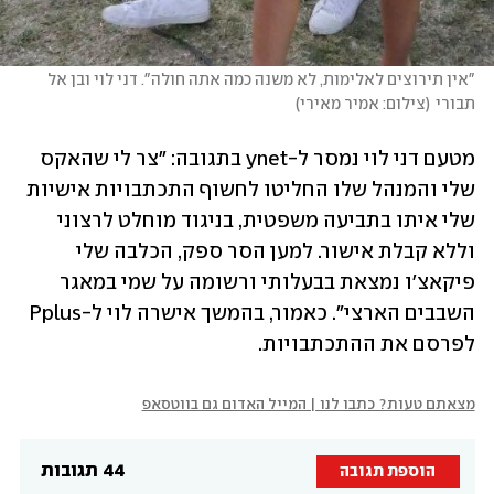
"אין תירוצים לאלימות, לא משנה כמה אתה חולה". דני לוי ובן אל 
תבורי
(
צילום: אמיר מאירי
)
מטעם דני לוי נמסר ל-ynet בתגובה:
"צר לי שהאקס 
שלי והמנהל שלו החליטו לחשוף התכתבויות אישיות 
שלי איתו בתביעה משפטית, בניגוד מוחלט לרצוני 
וללא קבלת אישור. למען הסר ספק, הכלבה שלי 
פיקאצ'ו נמצאת בבעלותי ורשומה על שמי במאגר 
השבבים הארצי". כאמור, בהמשך אישרה לוי ל-Pplus 
לפרסם את ההתכתבויות. 
מצאתם טעות? כתבו לנו | המייל האדום גם בווטסאפ
44 תגובות
הוספת תגובה