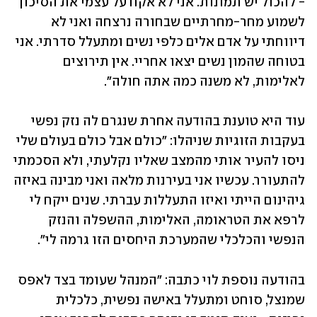
- להכול יש תמונות. אני לא אקח על עצמי את הסיכון 
לשמוע מחר-מחרתיים שבחורה נרצחה ואני לא 
דיווחתי על אדם אלים כלפי נשים ומתעלל סדרתי. אני 
בטוחה שהמון נשים יצאו אחריי. אין תירוצים 
לאלימות, לא משנה כמה אתה חולה". 
עוד היא טוענת בהודעה אחרת שנגרם לה נזק נפשי 
בעקבות הזוגיות שניהלו: "כולם אבל כולם בעולם שלי 
ניסו להעיר אותי מהמצב שאליו נקלעתי, ולא הסכמתי 
להתעורר. עכשיו אני בעירנות מלאה ואני מבינה באיזה 
גיהינום הייתי ואיזו התעללות עברתי. שנים ייקח לי 
לרפא את הטראומה, האלימות, ההשפלה והנזק 
הנפשי והכלכלי שהמערכת היחסים הזו גרמה לי".
בהודעה נוספת לוי כתבה: "המנהל שעומד בצד לאפס 
שמנצל, סוחט ומתעלל באישה נפשית, כלכלית 