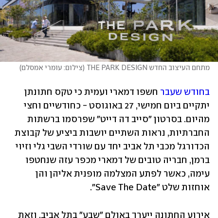
מתחם העיצוב החדש THE PARK DESIGN
(
צילום: עומרי אמסלם
)
בחודש שעבר
 חשפו דמארי ועמית כי טקס חתונתן 
יתקיים ביום חמישי, 27 באוגוסט - כחודשיים וחצי 
מהיום. בסרטון "סייב דה דייט" שפרסמו ברשתות 
החברתיות, נראות השתיים יושבות ביציע של קבוצת 
הכדורגל מכבי תל אביב יחד עם שורדי השבי גלי וזיוי 
ברמן, חבריה טובים של דמארי מכפר עזה שנחטפו 
עימה, כאשר לפתע המצלמה מופנית אליהן והן 
אוחזות שלט "Save The Date". 
אירוע החתונה ייערך באולם "שבע" בתל אביב, וזאת 