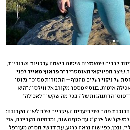
עד כה השילה ווילסון ממשקלה 18 ק"ג. בניגוד לרבים שמאמצים שיטות דיאטה עדכניות וטרנדיות, 
, שיצר הפיזיקאי האוסטרי 
ד"ר פראנץ מאייר
 לפני 
קרוב ל-100 שנה. השיטה של מאייר מתבססת על ניקוי רעלים מהגוף – התנזרות מסוכר, גלוטן 
וחלב, תוך כדי הקפדה על לעיסות רבות ואכילה איטית. בנוסף מספר מקורב אל ווילסון: "היא 
ודפוסי ההתנהגות שלה בכל מה שקשור לאכילה". 
בתחילת התהליך, בינואר האחרון, סיפרה הכוכבת מהם שני היעדים העיקריים שלה לשנה הקרובה: 
"המטרה שלי ב'שנת הבריאות' היא להגיע למשקל של 75 ק"ג עד סוף השנה, ומבחינת הקריירה, אני 
מנסה להוציא לפועל את אחד הסרטים שלי". ובכן, כפי שזה נראה כרגע, עתידו של הסרט מעורפל 