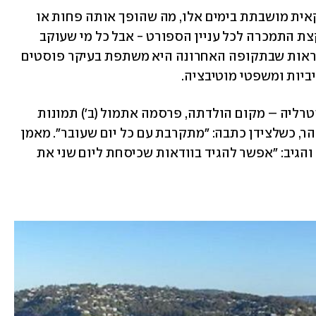
ייתכן וזה בגלל שתעשיית הבידור האמריקאית מושבתת בימים אלו, מה שהופך אותה פחות או 
יותר למובטלת, ואולי פשוט בגלל שהיא קצת התמכרה לכל עניין הספורט - אבל כל מי שעוקב 
אחרי הכוכבת ברשתות החברתיות יכול לראות שבתקופה האחרונה היא משתפת בעיקר פוסטים 
יות ומשפטי מוטיבציה. 
הכוכבת, שנמצאת בימים אלו בסידני, אוסטרליה – מקום הולדתה, פרסמה אתמול (ב') תמונות 
שלה לבושה בבגדי ספורט ועומדת בראש הר, כשלצידן כתבה: "מתקרבת עם כל יום שעובר". מאמן 
, פירגן לה והגיב: "אפשר להגיד בוודאות שכיסחת ליום שני את 