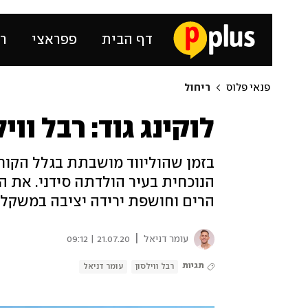
דף הבית
פפראצי
רכ
פנאי פלוס
ריחול
לוקינג גוד: רבל וו
בזמן שהוליווד מושבתת בגלל הקור
הנוכחית בעיר הולדתה סידני. את ה
הרים וחושפת ירידה יציבה במשקל
|
עומר דניאל
21.07.20 | 09:12
תגיות
רבל ווילסון
עומר דניאל