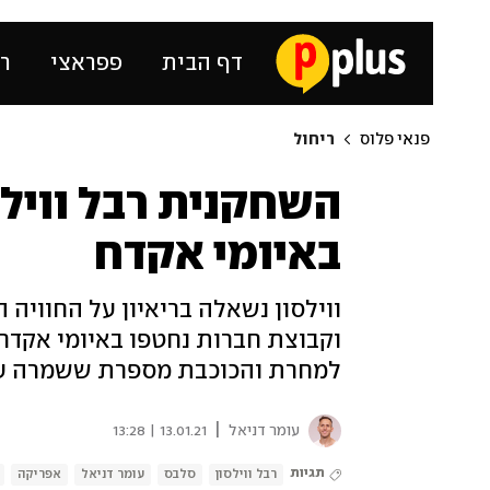
דף הבית
פפראצי
רכ
פנאי פלוס
ריחול
השחקנית רבל ווי
באיומי אקדח
ווילסון נשאלה בריאיון על החוויה
וקבוצת חברות נחטפו באיומי אקדח 
למחרת והכוכבת מספרת ששמרה על ק
|
עומר דניאל
13.01.21 | 13:28
תגיות
רבל ווילסון
סלבס
עומר דניאל
אפריקה