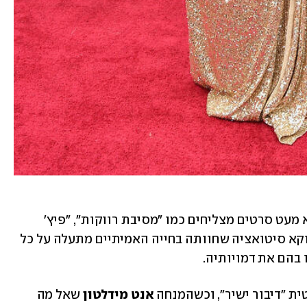
 (40) השתתפה בלא מעט סרטים מצליחים כמו "מסיבת רווקות", "פיץ' 
פרפקט" והמשכיו ו"ג'וג'ו ראביט", אבל דווקא סיטואציה שחוותה בחייה האמיתיים מתעלה על כל 
הם את דמויותיה. 
ת "דיבור ישיר", וכשהמנחה 
אנט מידלטון
 שאל מה 