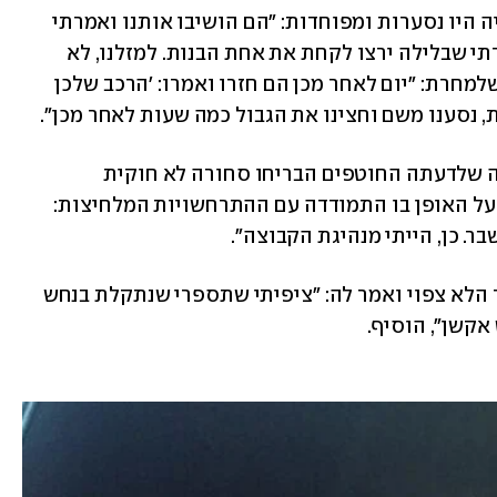
הכוכבת המשיכה וסיפרה כי היא וחברותיה היו נסערות ומפוחדות: "הם הושיבו אותנו ואמרתי 
לכולן להחזיק ידיים אחת עם השנייה. פחדתי שבלילה ירצו לקחת את אחת הבנות. למזלנו, לא 
פגעו בנו". למרבה המזל, הן שוחררו ביום שלמחרת: "יום לאחר מכן הם חזרו ואמרו: 'הרכב שלכן 
ת, נסענו משם וחצינו את הגבול כמה שעות לאחר מכן".
ווילסון לא ציינה מתי אירע המקרה, וטענה שלדעתה החוטפים הבריחו סחורה לא חוקית 
שהוחבאה ברכב. בנוסף, החמיאה לעצמה על האופן בו התמודדה עם ההתרחשויות המלחיצות: 
. כן, הייתי מנהיגת הקבוצה". 
כמובן שמידלטון המנחה הופתע מהסיפור הלא צפוי ואמר לה: "ציפיתי שתספרי שנתקלת בנחש 