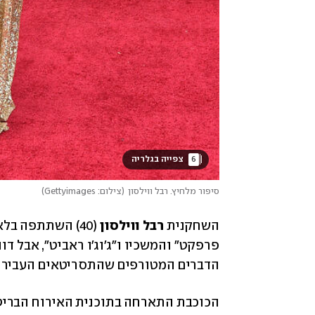
6
 צפייה בגלריה 
סיפור מלחיץ. רבל ווילסון
(
צילום: Gettyimages
)
השחקנית 
רבל ווילסון
הדברים המטורפים שהתסריטאים העבירו ב
הכוכבת התארחה בתוכנית האירוח הבריטי