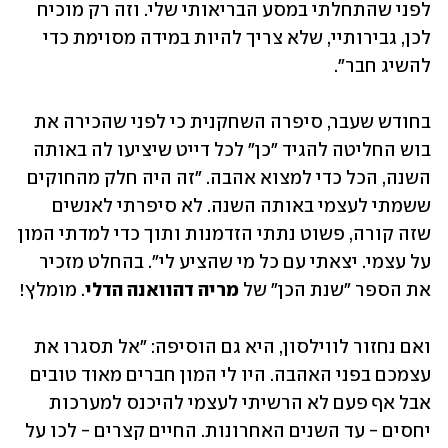
לפני שהתחלתי במסע הבריאותי שלי. וזה רק מוכיח 
לכן, גבירותיי, שלא צריך להיות במידה מסוימת כדי 
להשיג חבר".  
בחודש שעבר, סיפרה השחקנית כי לפני שהכירה את 
בוש החליטה להגיד "כן" לכל דייט שיציעו לה באותה 
השנה, הכל כדי למצוא אהבה. "זה היה חלק מהחוקים 
ששמתי לעצמי באותה השנה. לא סיפרתי לאנשים 
שזה קורה, פשוט נתתי הזדמנות ותוך כדי למדתי המון 
על עצמי. יצאתי עם כל מי שהציע לי". בהחלט מזכיר 
את הספר "שנת הכן" של 
מריה דהוואנה הדלי
. מומלץ!
ואם נחזור לווילסון, היא גם הוסיפה: "אל תסגרו את 
עצמכם בפני האהבה. היו לי המון חברים מאוד טובים 
אבל אף פעם לא הרשיתי לעצמי להיכנס למערכות 
יחסים - עד השנים האחרונות. החיים קצרים - לכו על 