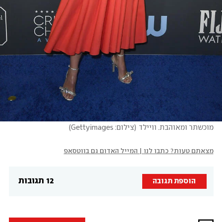
מוכשתר ומאוהבת. וויילד
(
צילום: Gettyimages
)
מצאתם טעות? כתבו לנו | המייל האדום גם בווטסאפ
12 תגובות
הוספת תגובה