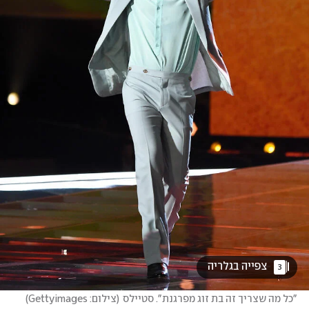
 צפייה בגלריה 
3
"כל מה שצריך זה בת זוג מפרגנת". סטיילס
(
צילום: Gettyimages
)