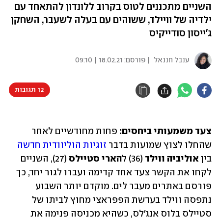
השניים מתכננים לטוס בקרוב ללונדון להתאחד עם
ילדיה של וויילד, ששוהים עם בעלה לשעבר, השחקן
ג'ייסון סודייקיס
ענבל חננאל
| פורסם:
18.02.21 | 09:10
12 תגובות
צעד משמעותי ביחסים:
 פחות מחודשיים לאחר 
שהחלו לצוץ שמועות בדבר 
זוגיות הוליוודית חדשה
בין 
אוליביה ווילד
 (36) ל
הארי סטיילס
 (27), השניים 
לקחו את הקשר צעד אחד קדימה ועברו לגור יחד, כך 
פורסם באתרים מעבר לים. מוקדם יותר השבוע 
נתפסה ווילד בעדשת הפפראצי מחוץ לביתו של 
סטיילס בלוס אנג'לס, כשהיא מכניסה פנימה את 