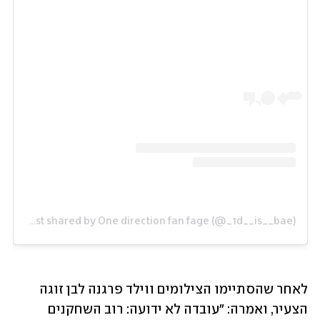
A post shared by One direction fan fage (@_1d__is__bae)
לאחר שהסתיימו הצילומים ווילד פרגנה לבן זוגה 
הצעיר, ואמרה: "עובדה לא ידועה: רוב השחקנים 