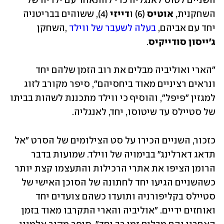
השניים לטוס לאנגליה כדי להתאחד עם ילדיה של 
השחקנית, 
אוטיס
 (6) ו
דייזי 
(4), ששוהים בבריטניה 
יחד עם אביהם, 
בעלה לשעבר של ווילד
 ,השחקן 
ג'ייסון סודייקיס
.  
"הארי ואוליביה מבלים את רוב הזמן שלהם יחד 
ונראים רציניים מאוד ביחסיהם", סיפר מקורב לזוג 
למגזין "פיפל", והוסיף כי ווילד מתכננת לשהות בביתו 
של סטיילס עד שיטוסו, יחד, לאנגליה. 
כזכור, השניים הכירו על סט הצילומים של הסרט "אל 
תדאג דארלינג" בבימויה של ווילד. שמועות בדבר 
הרומן הציפו את אתרי הרכילות והתעצמו קצת יותר 
כשהשניים הגיעו יחד לחתונה של הסוכן האישי של 
סטיילס בקליפורניה ותועדו כשהם צועדים יחד 
ואוחזים ידיים. "אוליביה והארי התקרבו מאוד בזמן 