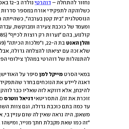
נחזור להתחלה – 
דוהרטי
קולנוע, בהם "נערות רק רוצות לכייף" (1985), שם הופיעה לצידן של 
והלן האנט
 בת ה-22, ו"מלכות הכיתה" (1989) לצידם של 
להתנהלות של דוהרטי במהלך צילומי הפרו
במאי הסרט 
מייקל למן
זוכרת את זה). התסריטאי 
דניאל ווטרס
משאנן, היה נראה שאין לה שום עניין בי,