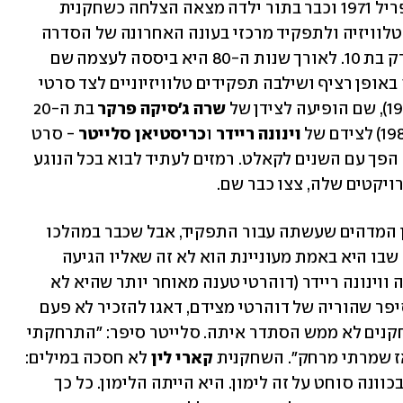
 נולדה ב-12 באפריל 1971 וכבר בתור ילדה מצאה הצלחה כשחקנית 
כשלוהקה לתפקידי אורח במספר סדרות טלוויזיה ולתפקיד מרכזי בעונה האחרונה של הסדרה 
הנוסטלגית "בית קטן בערבה", כשהייתה רק בת 10. לאורך שנות ה-80 היא ביססה לעצמה שם 
ומעמד של כוכבת צעירה ומבוקשת, עבדה באופן רציף ושילבה תפקידים טלוויזיוניים לצד סרטי 
שרה ג'סיקה פרקר
 בת ה-20 
וינונה ריידר
 ו
כריסטיאן סלייטר
 - סרט 
שלא זכה עם יציאתו להצלחה גדולה, אבל הפך עם השנים לקאלט. רמזים לעתיד לבוא בכל הנוגע 
יקטים שלה, צצו כבר שם. 
 סיפר על האודישן המדהים שעשתה עבור התפקיד, אבל שכבר במהלכו 
דאגה ליידע את הנוכחים בחדר שהתפקיד שבו היא באמת מעוניינת הוא לא זה שאליו הגיעה 
להיבחן, אלא דווקא לזה שאליו כבר לוהקה ווינונה ריידר (דוהרטי טענה מאוחר יותר שהיא לא 
 סיפר שהוריה של דוהרטי מצידם, דאגו להזכיר לא פעם 
עד כמה בתם כוכבת גדולה, וגם צוות השחקנים לא ממש הסתדר איתה. סלייטר סיפר: "התרחקתי 
 אז שמרתי מרחק". השחקנית 
קארי לין
 לא חסכה במילים: 
"זה כמו שאת מקבלת חתך מנייר, ומישהו בכוונה סוחט על זה לימון. היא הייתה הלימון. כל כך 