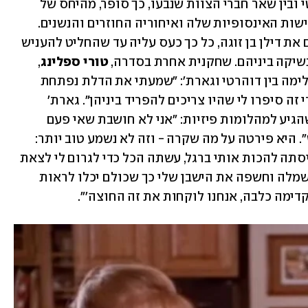
מהרה צצו שמועות על חיכוכים בין דוהרטי ובין שאר חברי הצוות שנבעו, כך סופר, מהיחס של 
הכוכבת הצעירה אל הסובבים אותה, הדרישות האינסופיות שלה ואיחוריה החוזרים והנשנים. 
אחד הסיפורים הידועים הוא שפרי, שגילם את דילן בן זוגה, כל כך כעס עליה עד שהחליט להעניש 
שיקה ביניהם. שחקנית אחרת בסדרה, 
טורי ספלינג
, 
סיפרה באוטוביוגרפיה שלה על תקרית אלימה בין דוהרטי וגארת': "שמעתי את הדלת נפתחת 
בקול גדול, ואת כולם בוכים וצועקים. אחרי זה סיפרו לי שהיו צריכים להפריד ביניהן". גארת' 
דיברה גם היא על המקרה, אבל הכחישה שהגיע למהלומות פיזיות: "אני לא חושבת שאי פעם 
הגענו למכות. שריטות? את זה לא אכחיש". היא פירטה על מה שקרה - וזה לא נשמע טוב יותר: 
"צילמנו סצנה, ושאנן משכה לי בשמלה וניסתה להכות אותי ברגל, עשתה הכל כדי לגרום לי לצאת 
מפוקוס. בסופו של דבר היא משכה את השמלה וחשפה את הישבן שלי כך שכולם יכלו לראות 
קדימה כלבה, אנחנו לוקחות את זה החוצה'". 