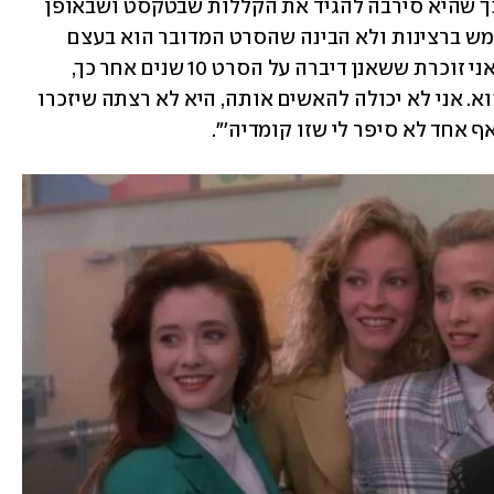
כלבתית". חברי הצוות ידעו גם לספר על כך שהיא סירבה להגיד את הקללות שבטקסט ושבאופן 
כללי היה נראה שהיא לוקחת את עצמה ממש ברצינות ולא הבינה שהסרט המדובר הוא בעצם 
קומדיה שחורה. ריידר סיפרה לאחרונה: "אני זוכרת ששאנן דיברה על הסרט 10 שנים אחר כך, 
וניסתה להגיד כמה קודר, מצחיק ומגניב הוא. אני לא יכולה להאשים אותה, היא לא רצתה שיזכרו 
אחד לא סיפר לי שזו קומדיה'". 