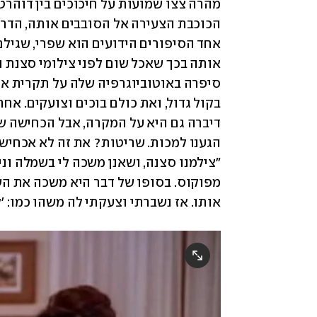
אותה בכך שאכל שום לפני צילומי סצנת נ
אותו. אז נשברתי וצעקתי לה משהו כמו: '