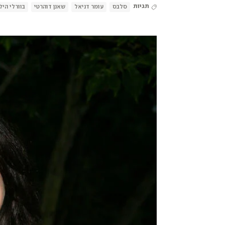
תגיות
סלבס
עומר דניאל
שאנן דוהרטי
בוורלי היל