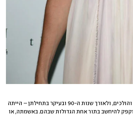
הילדים והילדות הרעים של הוליווד באים והולכים, ולאורך שנות ה-90 ובעיקר בתחילתן – הייתה 
 שקיבלה את הכבוד המפוקפק להיחשב בתור אחת הגדולות שבהם. באשמתה, או 