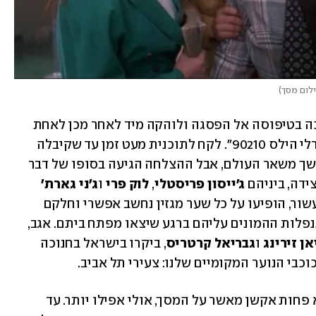
לום מסך
)
למרות החיכוכים על הסט, דוהרטי המשיכה בטיפוסה אל הפסגה ולוהקה מיד לאחר מכן לאחת 
מסדרות הניינטיז האייקוניות ביותר: "בוורלי הילס 90210". לקח לתוכנית מעט זמן עד שקיבלה 
תשומת לב מבני הנוער האמריקאים ובהמשך משאר העולם, אבל ההצלחה הגיעה בסופו של דבר 
דה, ביניהם 
ג'ייסון פריסטלי
, 
לוק פרי
 ו
ג'ני גארת'
הפכו לשמות החמים ביותר של תחילת העשור, הופיעו על כל שער מגזין נחשב אפשרי וחלקם 
מספרים שיש להם עד היום טראומה מהתנפלות ההמונים עליהם ברגע שיצאו מפתח ביתם. אגב, 
ן זירינג
 ו
גבריאל קרטריס
, ביקרו בישראל בחנוכה 
עם הזמן, התברר שמאחורי הקלעים יש לא פחות אקשן מאשר על המסך, אולי אפילו יותר. עד 