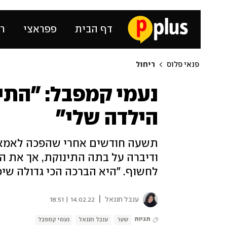
דף הבית
פפראצי
רכ
פנאי פלוס
ריחול
נעמי קמפבל: "התי
הילדה שלי"
תשעה חודשים אחרי שהפכה לאמא, ד
ודיברה על בתה התינוקת, אך את ה
לחשוף. "היא הברכה הכי גדולה שיכ
|
ענבל חננאל
14.02.22 | 18:51
תגיות
שער
ענבל חננאל
נעמי קמפבל