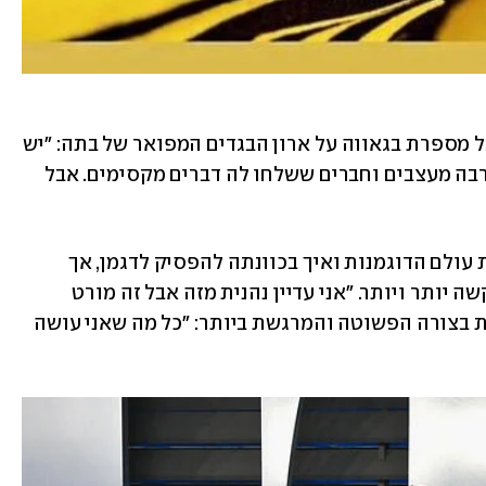
כמו כן, כיאה לבת של דוגמנית על - קמפבל מספרת בגאווה על ארון הבגדים המפואר של בתה: "יש 
לה ארון בגדים ממש נחמד בזכות כל כך הרבה מעצבים וחברים ששלחו לה דברים מקסימים. אבל 
עוד אמרה קמפבל כי היא מאוד אוהבת את עולם הדוגמנות ואיך בכוונתה להפסיק לדגמן, אך 
ציינה כי ככל שמתבגרים זה הופך להיות קשה יותר ויותר. "אני עדיין נהנית מזה אבל זה מורט 
עצבים". את תוכניותיה לעתיד היא מסכמת בצורה הפשוטה והמרגשת ביותר: "כל מה שאני עושה 