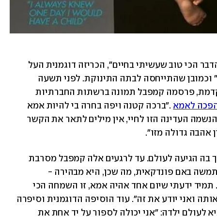
דבר הכי טוב שעשיתי בחיים", הכריזה דוגמנית העל 
 בכתבת השער של מגזין "ווג" וכמובן שהתייחסה לבתה התינוקת. לפני תשעה 
חודשים, במאי 2021 - וללא כל הודעה מוקדמת, פרסמה קמפבל תמונה ברשתות החברתיות 
הפכה לאמא
 ."ברכה קטנה ויפה בחרה בי להיות אמא 
שלה. כבוד גדול נפל בחלקי שקיבלתי את הנשמה העדינה הזו לחיי, אין מילים לתאר את הקשר 
אהבה גדולה מזו". 
שמה של התינוקת טרם נחשף, גם לא הדרך בה הגיעה לעולם. עד לרגעים אלה קמפבל מסרבת 
לחשוף האם הייתה בהיריון או שאולי השתמשה באם פונדקאית, מה שכן, היא מבהירה - 
"התינוקת אינה מאומצת, היא הילדה שלי. תמיד ידעתי שיום אחד אהיה אמא, זו השמחה הכי 
גדולה שיכולתי לדמיין. יש לי מזל שיש לי אותה ואני יודע את זה". עוד הוסיפה הדוגמנית וסיפרה 
כי לא הרבה אנשים ידעו על כוונותיה להביא לעולם ילדה: "אני יכולה לספור על יד אחת את 