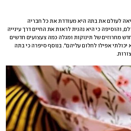
במהלך הריאיון סיפרה קמפבל כי מאז הביאה לעולם את בתה היא מעודדת את כל חבריה 
המבוגרים לעשות זאת - להביא ילדים לעולם, והוסיפה כי היא נהנית לראות את החיים דרך עינייה 
של בתה: "אני שוב כמו ילדה. אני נהנית מחדש מחרוזים של תינוקות ומגלה כמה צעצועים חדשים 
ומעולים יצאו מאז. וגם בובות! דברים שלא יכולתי אפילו לחלום עליהם". בנוסף סיפרה כי בתה 
ורות. 