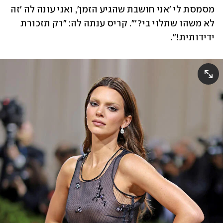
מסמסת לי 'אני חושבת שהגיע הזמן', ואני עונה לה 'זה 
לא משהו שתלוי בי?'". קריס ענתה לה: "רק תזכורת 
ידידותית!".