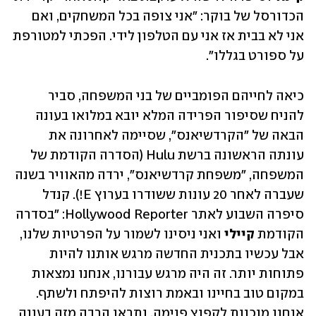
הכדורסל של בוקר: "אני צופה בכל המשחקים, ואם 
אני לא בבית אז אני עם הטלפון לידי. הפכתי למטורפת 
על ספורט בגללו".
כיאה לחייהם הפומביים של בני המשפחה, סביר 
להניח שסיפור הפרידה המלא יובא במלואו בעונה 
הבאה של "הקרדשיאנס", שסיימה לאחרונה את 
עונתה הראשונה ברשת Hulu (הסדרה הקודמת של 
המשפחה, "משפחת קרדשיאנס", ירדה מהאוויר בשנה 
שעברה לאחר 20 עונות ששודרו בערוץ E!). קנדל 
סיפרה השבוע לאתר Hollywood Reporter: "בסדרה 
הקודמת 
קיילי
 ואני ניסינו לשמור על הפרטיות שלנו, 
אבל עכשיו בתכנית החדשה מרגש אותנו להיות 
פתוחות יותר. זה היה מרגש עבורנו, אנחנו נמצאות 
במקום טוב בחיינו ובאמת רוצות להיפתח ולשתף. 
אנחנו מוכנות לקפוץ פנימה, ותראו הרבה מזה בעונה 