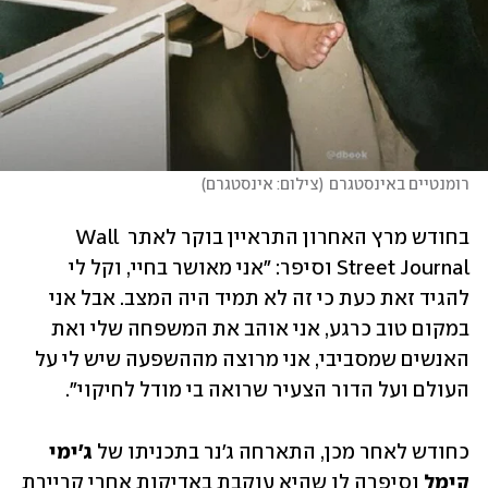
רומנטיים באינסטגרם
(
צילום: אינסטגרם
)
בחודש מרץ האחרון התראיין בוקר לאתר Wall 
Street Journal וסיפר: "אני מאושר בחיי, וקל לי 
להגיד זאת כעת כי זה לא תמיד היה המצב. אבל אני 
במקום טוב כרגע, אני אוהב את המשפחה שלי ואת 
האנשים שמסביבי, אני מרוצה מההשפעה שיש לי על 
העולם ועל הדור הצעיר שרואה בי מודל לחיקוי". 
כחודש לאחר מכן, התארחה ג'נר בתכניתו של 
ג'ימי 
קימל
 וסיפרה לו שהיא עוקבת באדיקות אחרי קריירת 