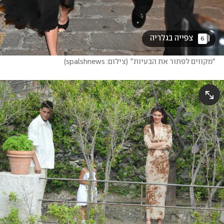
 צפייה בגלריה 
6
"מקווים לפתור את הבעיות"
(
צילום: spalshnews
)