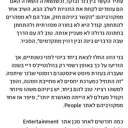
עתיד הקשר בין ג'נר ובוקר, וכשנשאלה השאלה האם 
הם עומדים לקחת את הזוגיות לשלב הבא, השיב אחד 
ממקורביהם: "הקשר ביניהם חזק, אבל הם לא ממהרים 
להתחתן. קנדל היא לא בחורה מסורתית ולהתחתן 
בחתונה גדולה לא מעניין אותה. טוב לה עם הדרך 
שבה הדברים בינה ובין דווין מתקדמים", הסביר.
בני הזוג החלו לצאת ביחד ביוני לפני כשנתיים, אך 
הודיעו על כך באופן רשמי רק בוולנטיינ'ס דיי בשנה 
שעברה בעזרת פוסט אינסטגרם רומנטי שג'נר שיתפה. 
"זה התחיל כמערכת יחסים לא מחייבת ומהנה, והפך 
למשהו רציני. טוב להם ביחד, יש ביניהם משהו מיוחד 
וקנדל מעולם לא הייתה מאושרת יותר", סיפר אז אחד 
ממקורביהם לאתר People. 
כמה חודשים לאחר מכן אתר Entertainment 