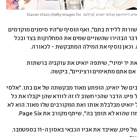
יט דייוידסון ואלסי יואיט
(
צילום: Slaven Vlasic/Getty Images for 
חבר אחר טען שהבעיות בין השניים "לא קשורות ללידת בתם", ואף הוסיף ש"היו סימנים מוקדמים 
לכך שאין ביניהם התאמה". לצד זה, יודעי דבר הבהירו שהשניים שמים את המחלוקות בצד ובכל 
 וכאן נוסיף את המילה המתבקשת - לכאורה. 
"אני מנסה למצוא עוזרת, מטפלת ובעצם את יד ימיני", שיתפה יואיט את עוקביה ברשתות 
אם אתם מתאימים ורציניים", ביקשה.
דייוידסון, שנחשף לפוסט כמו שאר העוקבים של יואיט, הופתע מאוד מבקשתה של אם בתו. "אלסי 
וסקוטי נמצאים בראש סדר העדיפויות של פיט. הדבר שהכי חשוב לו זה לוודא שהן יקבלו את כל 
העזרה שהן צריכות, אז הבקשה לעזרה של יואיט מבלבלת אותו ואת המקורבים שלו מאוד. הוא לא 
א לא תומך בה", שיתף מקורב את Page Six. 
חבר אחר אמר ש"להיות אבא היה החלום של פיט, שאיבד את אביו הכבאי באסון ה-11 בספטמבר. 