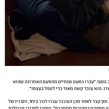
"פיט מחויב להיות אבא טוב", סיפר מקורב נוסף. "עברו כמעט שנתיים מהפעם האחרונה שהוא 
רו. הוא עובד קשה מאוד כדי לטפל בעצמו". 
דייוידסון ויואיט יצאו לפומבי במרץ 2025. זמן קצר לאחר מכן הם כבר עברו לגור ביחד, וחבריו של 
הקומיקאי לא היו מרוצים מכך: "הקשר הזה מתקדם במהירות מסחררת", סיפרו למדורי הרכילות. 