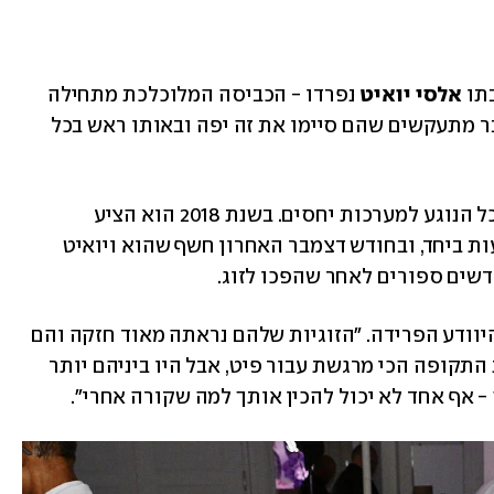
תו 
אלסי יואיט
 נפרדו - הכביסה המלוכלכת מתחילה 
לצאת החוצה, למרות שמקורבים יודעי דבר מתעקשים שהם סיימו את זה יפה ובאותו ראש בכל 
דייוידסון ידוע כמי שאוהב לרוץ קדימה בכל הנוגע למערכות יחסים. בשנת 2018 הוא הציע 
 אחרי כמה שבועות ביחד, ובחודש דצמבר האחרון חשף שהוא ויואיט 
ודשים ספורים לאחר שהפכו לזוג. 
"שמחתי מאוד בשבילם", אמר מקורב עם היוודע הפרידה. "הזוגיות שלהם נראתה מאוד חזקה והם 
כל כך התרגשו מההיריון. זו אמורה להיות התקופה הכי מרגשת עבור פיט, אבל היו ביניהם יותר 
- אף אחד לא יכול להכין אותך למה שקורה אחרי". 