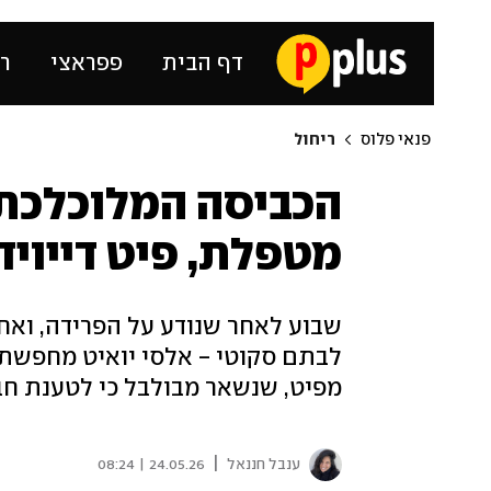
דף הבית
פפראצי
רכ
פנאי פלוס
ריחול
הכביסה המלוכלכת
מטפלת, פיט דייויד
שבוע לאחר שנודע על הפרידה, ואח
לבתם סקוטי - אלסי יואיט מחפשת
מפיט, שנשאר מבולבל כי לטענת חבר
|
ענבל חננאל
24.05.26 | 08:24