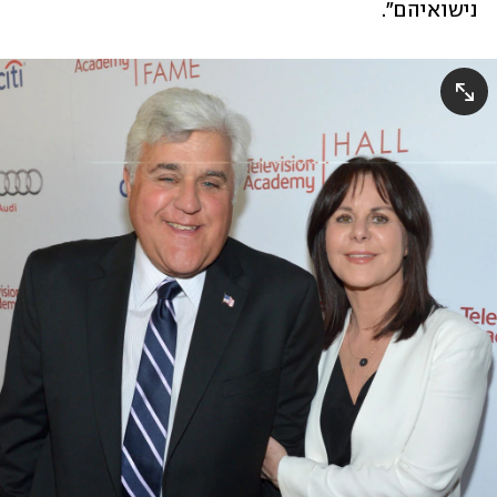
נישואיהם". 