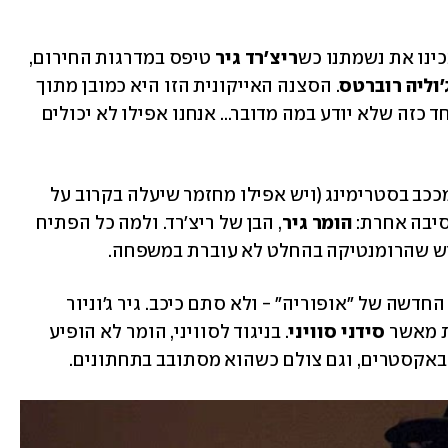
ריצ'רד גיר 
טיפס במדרגות החירום, 
'וליה רוברטס
. הסצנה האייקונית הזו היא כמובן מתוך 
הסרט "אישה יפה", ואם יש בין קוראינו אחד כזה שלא יודע במה מדובר... אנחנו אפילו לא יכולים 
36 שנה קדימה, הסרט "אישה יפה" עדיין מככב בסטרימינג (ויש אפילו מחזמר שיעלה בקרוב על 
סיבה אחרת: 
הומר גיר
, הבן של ריצ'רד. ולמה כל הפתיח 
גיש שהרומנטיקה בהחלט לא עוברת במשפחה.
השבוע כיכב גיר בן ה-26 בפרק של העונה החדשה של "אופוריה" - ולא סתם כיכב. גיר ג'וניור 
 מאשר 
סידני סוויני
. בניגוד לסוויני, הומר לא הופיע 
באקסטרים, וגם צולם כשהוא מסתובב בתחתונים. 