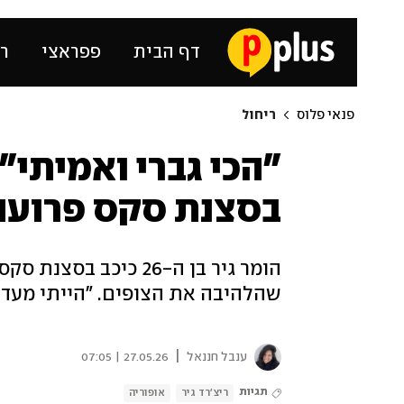
דף הבית
פפראצי
רכ
פנאי פלוס
ריחול
"הכי גברי ואמיתי":
בסצנת סקס פרועה
הומר גיר בן ה-26 כיכב
שהלהיבה את הצופים. "הייתי מעדיפ
|
ענבל חננאל
27.05.26 | 07:05
תגיות
ריצ'רד גיר
אופוריה