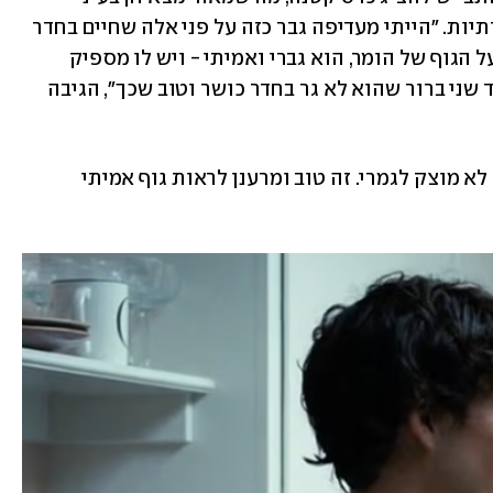
הצופים שמיהרו להרים לו ברשתות החברתיות. "הייתי מעדיפה גבר כזה על פני אלה שחיים בחדר 
כושר", הגיבה מעריצה נלהבת. "אני מתה על הגוף של הומר, הוא גברי ואמיתי - ויש לו מספיק 
שרירים כדי לראות שהוא מתאמן אבל מצד שני ברור שהוא לא גר בחדר כושר וטוב שכך", הגיבה 
עוקב אחר הוסיף: "אני אוהב את זה שהוא לא מוצק לגמרי. זה טוב ומרענן לראות גוף אמיתי 