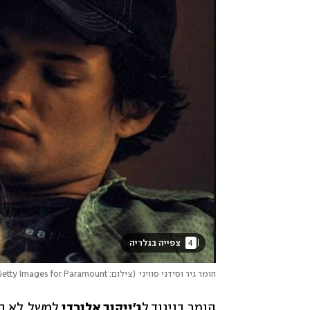
4
 צפייה בגלריה 
הומר גיר וסידני סוויני
(
צילום: Mike Coppola/Getty Images for Paramount+
הומר, בניגוד ל
ג'ייקוב אלורדי