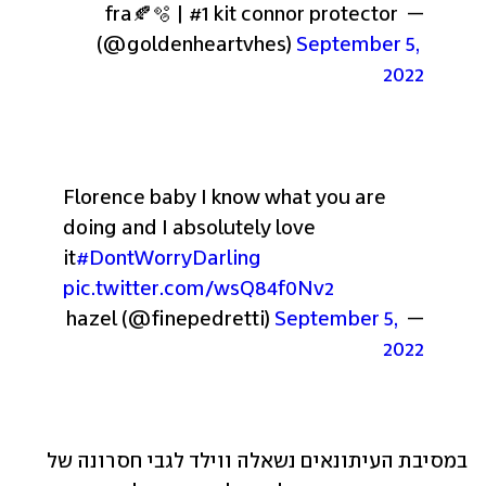
— fra🍂🫧 | #1 kit connor protector 
(@goldenheartvhes) 
September 5, 
2022
Florence baby I know what you are 
doing and I absolutely love 
it
#DontWorryDarling
pic.twitter.com/wsQ84f0Nv2
September 5, 
— hazel (@finepedretti) 
2022
במסיבת העיתונאים נשאלה ווילד לגבי חסרונה של 