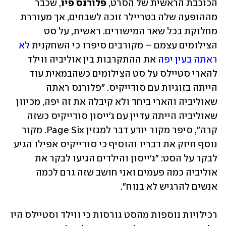
הכוכבת הראשית של הסרט, 
פלורנס פיו
, שכבר 
מההופעה שלה בטריילר זוכה לשבחים, אך מעוררת 
מחלוקת בכל שאר המישורים. ראשית, על סט 
הצילומים עצמם – מקורבים סיפרו כי השחקנית 
לא 
ראתה בעין יפה
 את ההתקרבות בין אוליביה ווילד 
להארי סטיילס על סט הצילומים כשהבמאית עוד 
הייתה בזוגיות עם סודייקיס. "פלורנס ראתה 
שאוליביה והארי ביחד ולא קיבלה את זה יפה, מכיוון 
שאוליביה הייתה עדיין עם ג'ייסון סודייקיס כשזה 
קרה", סיפר מקור יודע דבר למגזין Page Six. מקור 
נוסף חיזק את דבריו והוסיף כי סודייקיס אפילו הגיע 
לבקר על הסט: "ג'ייסון והילדים הגיעו לבקר את 
אוליביה כמה פעמים ואני חושב שזה גרם לכמה 
אנשים להרגיש לא בנוח". 
רכילויות נוספות מהסט גורסות כי ווילד וסטיילס היו 