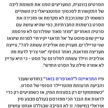
הסרטים בוונציה, המעריצים הפנו את תשומת ליבה 
של התקשורת לסכסוך הפוטנציאלי בין השתיים 
כששמו לב שהכוכבת לא מקדמת או מזכירה את 
הסרט ברשתות החברתיות, כפי שהיא עושה עם 
סרטיה האחרים: "מוזר מאוד שפלורנס לא פרסמה 
עדיין שום פוסט על 'אל תדאגי יקירתי' למרות שיצאו 
שני טריילרים. מעניין מה אוליביה עשתה לה?", צייצה 
מעריצה מודאגת, ואחר הוסיף: "אני צריך לדעת מה 
אוליביה ווילד עשתה לפלורנס על הסט - כי היא עדיין 
לא אמרה מילה על הסרט החדש". 
פיו 
התראיינה ל"הארפר'ס בזאר"
 בחודש שעבר 
והביעה תרעומת מהטריילר הסופי של הסרט. 
"כשמתמקדים רק בסצנות המין, או כשמגיעים רק כדי 
לראות את הגבר הכי מפורסם בעולם מבצע מין 
אוראלי במישהי, זו לא הסיבה שבגללה אנחנו עושים 