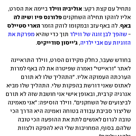
נתחיל עם קצת רקע: 
אוליביה ווילד
 ביימה את הסרט, 
אליו לוהקו תחילה השחקנים 
פלורנס פיו
 ו
שיה לה 
באף
. לה באף עזב ובמקומו לוהק הזמר 
הארי סטיילס 
- 
שהפך לבן זוגה של ווילד
 תוך כדי שהיא 
מפרקת את 
הזוגיות עם אבי ילדיה
, 
ג'ייסון סודייקיס
. 
בחודש שעבר, כחלק מקידום הסרט, ווילד התראיינה 
לאתר "וראייטי" ואמרה שפיטרה את לה באף למרות 
הערכתה העמוקה אליו. "התהליך שלו לא תורם 
לאתוס שאני דורשת בהפקות שלי. התהליך שלו מביא 
אנרגיה קרבית, ובאופן אישי אני חושבת שזה לא תורם 
לביצועים של השחקנים". ווילד הוסיפה: "אני מאמינה 
שליצור סביבת עבודה בטוחה ואמינה היא הדרך הכי 
טובה לגרום לאנשים לתת את ההופעה הכי טובה 
שלהם. בסוף, המחויבות שלי היא להפקה ולצוות 