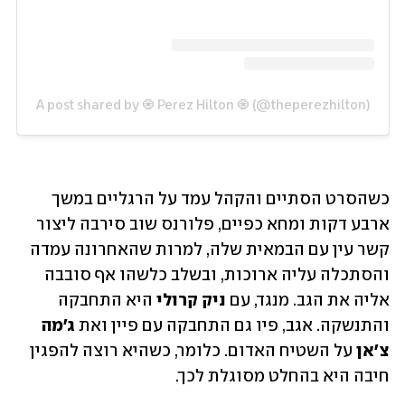
A post shared by 🧿 Perez Hilton 🧿 (@theperezhilton)
כשהסרט הסתיים והקהל עמד על הרגליים במשך 
ארבע דקות ומחא כפיים, פלורנס שוב סירבה ליצור 
קשר עין עם הבמאית שלה, למרות שהאחרונה עמדה 
והסתכלה עליה ארוכות, ובשלב כלשהו אף סובבה 
אליה את הגב. מנגד, עם
 ניק קרולי
 היא התחבקה 
והתנשקה. אגב, פיו גם התחבקה עם פיין ואת 
ג'מה 
צ'אן
 על השטיח האדום. כלומר, כשהיא רוצה להפגין 
חיבה היא בהחלט מסוגלת לכך.