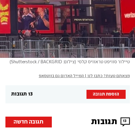
טיילור סוויפט טראוויס קלסי
(
צילום: Shutterstock / BACKGRID
)
מצאתם טעות? כתבו לנו | המייל האדום גם בווטסאפ
13 תגובות
הוספת תגובה
תגובות
תגובה חדשה
13