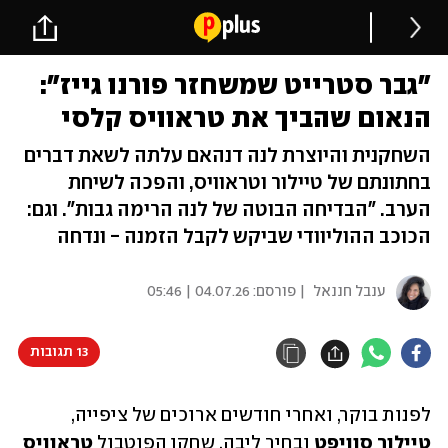
"גבר סטרייט שמשחזר פורנו גייז":
הנאום שהביך את טראוויס קלסי
השחקנית והיוצרת לנה דנהאם עלתה לשאת דברים
בחתונתם של טיילור וטראוויס, והפכה לשיחת
הערב. "הבדיחה הבוטה של לנה הרימה גבות". וגם:
הכוכב ההוליוודי שביקש לקבל הזמנה - ונדחה
ענבל חננאל
| פורסם:
04.07.26 | 05:46
13 תגובות
לפנות בוקר, ואחרי חודשים ארוכים של ציפייה, 
טיילור סוויפט
 ובחיר ליבה, שחקן הפוטבול 
טראוויס 