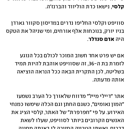
קלסי
, נישאו כדת הוליווד והברנז'ה. 
סוויפט וקלסי החליפו נדרים במדיסון סקוור גארדן 
בניו יורק, בנוכחות אלף אורחים, ומי שניהל את הטקס 
היה 
אדם סנדלר
. 
אם יש פרט אחד חשוב המוכר לכולם בכל הנוגע 
לזמרת בת ה-36, זה שסוויפט אוהבת להיות תמיד 
בשליטה, לכן התקרית הבאה ככל הנראה הוציאה 
אותה מדעתה. 
אתר "דיילי מייל" מדווח שלאורך כל הערב נשמעו 
"המון נאומים", כשגם החתן וגם הכלה שימשו כמנחי 
האירוע. על פי "חפרפרת" של האתר, קלסי הציג את 
האנשים הקרובים ביותר לסוויפט, שעלו לשאת 
דברים, ואשתו הטרייה החזירה לו באותה מחווה, 