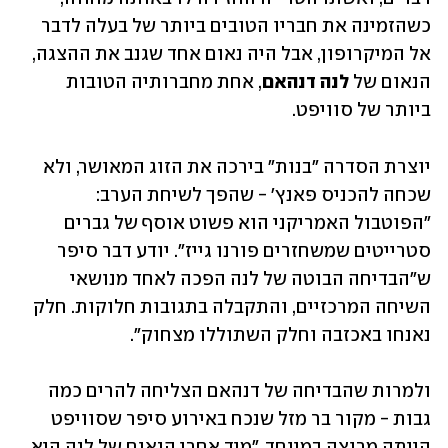
כשהזמינה את חבריו הטובים ביותר של בעלה לדבר 
אל המיקרופון, אבל היה נאום אחד שגנב את ההצגה, 
הנאום של 
לנה דנהאם
, אחת מחברותיה הטובות 
ביותר של סוויפט.
יוצרת הסדרה "בנות" בירכה את הזוג המאושר, ולא 
שכחה להכניס פאנץ' - שהפך לשיחת הערב: 
"הפוטבול האמריקני הוא פשוט אוסף של גברים 
סטרייטים שמשחזרים פורנו גייז". יודע דבר סיפר 
ש"הבדיחה הבוטה של לנה הפכה לאחד מנושאי 
השיחה המרכזיים, והתקבלה בתגובות חלוקות. חלק 
נאנחו באכזבה וחלק השתוללו מצחוק". 
ולמרות שהבדיחה של דנהאם הצליחה להרים כמה 
גבות - מקור בר מזל שנכח באירוע סיפר שסוויפט 
הייתה מרוצה במיוחד. "מיד אחרי הנאום של לנה היא 