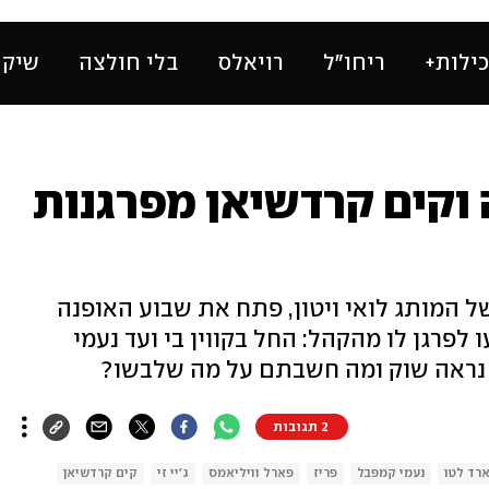
ילות+
ריחו״ל
רויאלס
בלי חולצה
שיק 
 וקים קרדשיאן מפרגנות
 המותג לואי ויטון, פתח את שבוע האופנה
פרגן לו מהקהל: החל בקווין בי ועד נעמי
י נראה שוק ומה חשבתם על מה שלבשו?
2 תגובות
ארד לטו
נעמי קמפבל
פריז
פארל וויליאמס
ג'יי זי
קים קרדשיאן