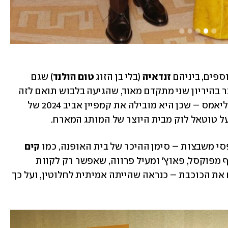
פים, ביניהם 
זנדאיה
 (בלי בן הזוג 
טום הולנד
) שגם 
, כבר בהיריון שני מתקדם מאוד, שהגיעה בלבוש תואם לזה 
ובעיצובו של וויליאמס – שכן היא מובילה את קמפיין אביב 2024 של 
ל טוטאל לוק מבית היוצר של המותג המארח.  
י משבצות – סימן ההיכר של בית האופנה, כמו 
קים 
שהגיעה בלוק מעניין של בגד גוף מפוקסל, פאוץ' ומעיל פרווה, שאפשר רק לקוות 
שהייתה מזויפת, אבל כפי שאנחנו מכירים את הכוכבת – כנראה שהייתה אמיתית לחלוטין, ועל כך 