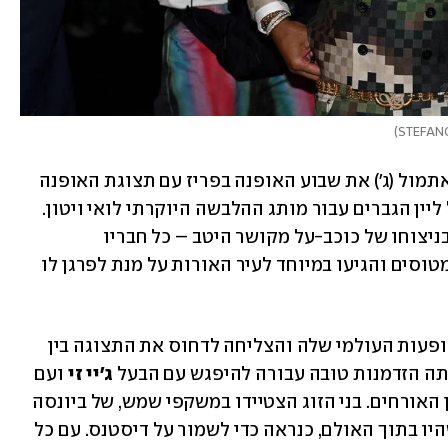
)
 קיבל את הכבוד לפתוח אתמול (ג') את שבוע האופנה בפריז עם תצוגת האופנה 
הראשונה שלו בתור המנהל האומנותי של ליין הגברים עבור מותג ההלבשה היוקרתי לואי ויטון. 
באופן שרק מתבקש מאירוע כל כך חשוב בניצוחו של כוכב-על מקושר היטב – כל חבריו 
המפורסמים עזבו את עיסוקיהם, עלו על מטוסים והגיעו במיוחד לעיר האורות על מנת לפרגן לו 
ביונסה למשל, לקחה פסק זמן מסיבוב ההופעות העולמי שלה והצליחה לדחוס את התצוגה בין 
תה הזדמנות טובה עבורה להיפגש עם הבעל 
ג'יי זי 
ועם 
, שהיו גם הם בין האורחים. בני הזוג הצטיידו במשקפי שמש, של ביונסה 
כיסו חצי מפניה, שאותם לא הסירו גם כשהיו בתוך האולם, כנראה כדי לשמור על דיסטנס. עם כל 