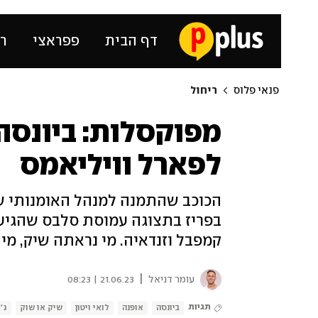
דף הבית
פפראצי
רכ
פנאי פלוס
ריחול
מפוקסלות: ביונסה
לפארל וויליאמס
הכוכב שהתמנה למנהל האומנותי של
בפריז בתצוגה עמוסת סלבס שהגיעו ל
קמפבל וזנדאיה. מי נראתה שיק, מ
|
עומר דניאל
21.06.23 | 08:23
תגיות
ביונסה
אופנה
לואי ויטון
שיק או שוק
ג'