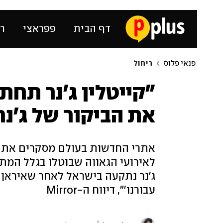
דף הבית
פפראצי
רכ
פנאי פלוס
ריחול
"קייטלין ג'נר תחת
את הביקור של ג'נר
אתרי החדשות בעולם מסקרים את ב
לאירועי הגאווה שבוטלו בגלל המת
ג'נר נתקעה בישראל לאחר שאיראן 
עבורנו'", דיווח ה-Mirror