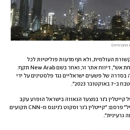
 החברתיות
)
ביקורה של ג'נר הפך לנושא סיקור גם בתקשורת העולמית, ולא חף מדעות פוליטיות לכל 
הכיוונים. "קייטלין ג'נר נמצאת בישראל תחת אש", דיווח אתר זר, ואחר בשם New Arab תקף: 
"הספורטאית האולמפית לשעבר הואשמה בסדרה של פשעים ישראליים נגד פלסטינים על ידי 
ר 2023". 
אתר "הוליווד ריפורטר" דיווח: "ביקורה של קייטלין ג'נר במצעד הגאווה בישראל הופרע עקב 
פריצת המלחמה באיראן", ואתר "דיילי מייל" פרסם: "קייטלין ג'נר וסקוט ג'נינגס מ-CNN תקועים 
גרעינית". 