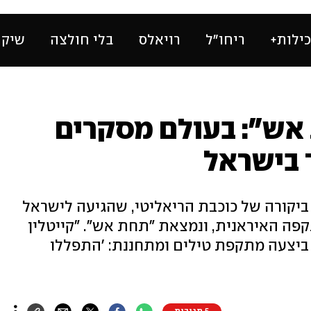
ילות+
ריחו״ל
רויאלס
בלי חולצה
שיק 
 אש": בעולם מסקרים
 בישראל
יקורה של כוכבת הריאליטי, שהגיעה לישראל
קפה האיראנית, ונמצאת "תחת אש". "קייטלין
ביצעה מתקפת טילים ומתחננת: 'התפללו