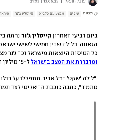
|
ענבל חננאל
13.06.25 | 21:03
תגיות
טילים
מבצע עם כלביא
קייטלין ג'נר
איראן
ביום רביעי האחרון 
קייטלין ג'נר 
כל הטיסות היוצאות מישראל וכך ג'נר מצא
ומדבררת את המצב בישראל
 ל-15 מיליון העוקבים שלה באינסטגרם. 
מתמיד", כתבה כוכבת הריאליטי לצד תמונה