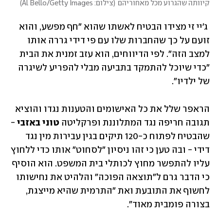
קיוותה שהגרוע מכל מאחוריהם
(
צילום: Al Bello/Getty Images
)
 ג'יי זי מצידו הבטיח לאשתו שהוא "חף מפשע, והוא 
זועם על כך שהחברות שלו עם פי דידי גררה אותו 
למצב הזה". לפי הדיווחים, הוא עזב זמנית את הבית 
"כדי שיוכל להתמקד בתביעה מבלי להפריע לשיגרה 
של ילדיו". 
הראפר שלל את כל האישומים והטענות נגדו והוציא 
תגובה חריפה נגד המתלוננת ופרקליטה 
טוני באזבי
 - 
שהבטיח לפתוח כ-120 תיקים בגין עבירות מין נגד 
דידי - ובה טען כי זהו ניסיון "לסחוט" אותו כדי ללחוץ 
עליו להתפשר מחוץ לכותלי בית המשפט. הוא הוסיף 
כי הדבר גרם ל"תוצאה הפוכה" והלהיט את נחישותו 
לחשוף את התובעת ואת "התרמית שהיא מייצגת, 
בצורה פומבית מאוד". 