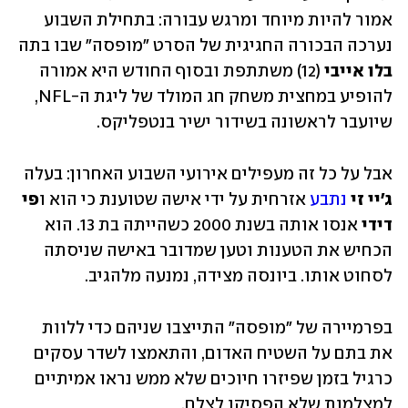
אמור להיות מיוחד ומרגש עבורה: בתחילת השבוע 
נערכה הבכורה החגיגית של הסרט "מופסה" שבו בתה 
בלו אייבי 
(12)
משתתפת ובסוף החודש היא אמורה 
להופיע במחצית משחק חג המולד של ליגת ה-NFL, 
שיועבר לראשונה בשידור ישיר בנטפליקס. 
אבל על כל זה מעפילים אירועי השבוע האחרון: בעלה 
ג'יי זי
נתבע
 אזרחית על ידי אישה שטוענת כי הוא ו
פי 
דידי 
אנסו אותה בשנת 2000 כשהייתה בת 13. הוא 
הכחיש את הטענות וטען שמדובר באישה שניסתה 
לסחוט אותו. ביונסה מצידה, נמנעה מלהגיב. 
בפרמיירה של "מופסה" התייצבו שניהם כדי ללוות 
את בתם על השטיח האדום, והתאמצו לשדר עסקים 
כרגיל בזמן שפיזרו חיוכים שלא ממש נראו אמיתיים 
למצלמות שלא הפסיקו לצלם.