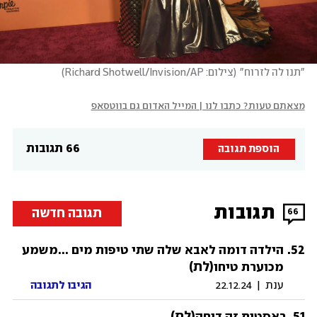
"תנו לה לזרוח"
(
צילום: Richard Shotwell/Invision/AP
)
מצאתם טעות? כתבו לנו | המייל האדום גם בווטסאפ
66 תגובות
הוספת תגובה
תגובות
תגובה חדשה
66
.
52
הילדה דומה לאבא שלה שתי טיפות מים ...משמע
(לת)
מכוערת טיחו
ענת
|
22.12.24
הגיבו לתגובה
51
.
(לת)
ראסטות זה דוחה