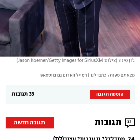
ג'ון סינה
(
צילום: Jason Koerner/Getty Images for SiriusXM
)
מצאתם טעות? כתבו לנו | המייל האדום גם בווטסאפ
33 תגובות
הוספת תגובה
תגובות
תגובה חדשה
33
24
.
(לת)
מתדלדל? זו עברית? עצוב