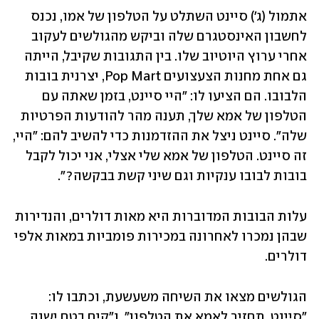
אתמול (ג') סיינט השתלט על הטלפון של אמו, נכנס 
לחשבון האינסטגרם שלה וביקש מהגולשים לעקוב 
אחרי ערוץ היוטיוב שלו. בין התגובות שקיבל, הייתה 
גם אחת מחנות הצעצועים Pop Mart, יצרנית בובות 
הלבובו. הם הציעו לו: "היי סיינט, בזמן שאתה עם 
הטלפון של אמא שלך, תענה מהר להודעות הפרטיות 
שלה". סיינט ניצל את ההזדמנות כדי להשיב להם: "היי, 
זה סיינט. הטלפון של אמא שלי אצלי, אני יכול לקבל 
בובות לבובו ענקיות וגם שיני קשת בבקשה?".
עלות הבובות המדוברות היא מאות דולרים, והנדירות 
שבהן נמכרו לאחרונה במכירות פומביות במאות אלפי 
דולרים. 
הגולשים מצאו את השיחה משעשעת, וכתבו לו: 
"סיינט, תחזיר לאמא את הטלפון", ו"קים בטח ישנה. 