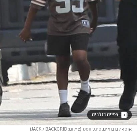
 צפייה בגלריה 
3
אוסף לבובואים. סינט ווסט
(
צילום: JACK / BACKGRID
)