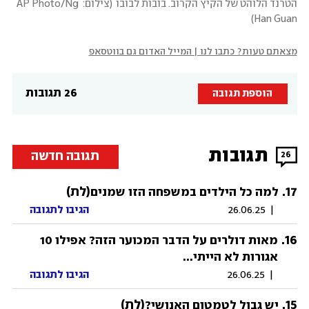
הטרנד הלוהט של הקיץ הקרוב. בובות לבובו
(
צילום: AP Photo/Ng 
)
Han Guan
מצאתם טעות? כתבו לנו | המייל האדום גם בווטסאפ
26 תגובות
הוספת תגובה
תגובות
תגובה חדשה
26
17
.
(לת)
למה כל הילדים במשפחה הזו שמנים
|
26.06.25
הגיבו לתגובה
.
16
מאות דולרים על הדבר המכוער הזה? אפילו 10
אגורות לא הייתי...
|
26.06.25
הגיבו לתגובה
15
.
(לת)
יש גבול לטמטום האנושי?