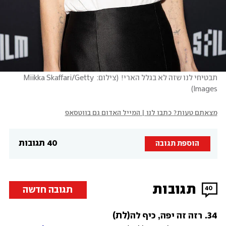
תבטיחי לנו שזה לא בגלל הארי!
(
צילום: Miikka Skaffari/Getty 
)
Images
מצאתם טעות? כתבו לנו | המייל האדום גם בווטסאפ
40 תגובות
הוספת תגובה
תגובות
תגובה חדשה
40
34
.
(לת)
רזה זה יפה, כיף לה