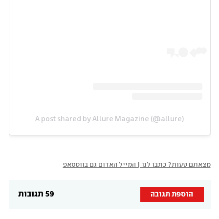
A post shared by Allure Magazine (@allure)
מצאתם טעות? כתבו לנו | המייל האדום גם בווטסאפ
59 תגובות
הוספת תגובה