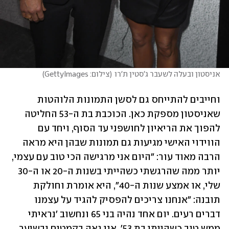
אניסטון ובעלה לשעבר ג'סטין ת'רו
(
צילום: GettyImages
)
וחייבים להתייחס גם לסשן התמונות הלוהטות 
שאניסטון מספקת כאן. הכוכבת בת ה-53 החליטה 
להפוך את הריאיון לחושפני עד הסוף, ויחד עם 
הווידוי האישי מגיעות גם תמונות שבהן היא מראה 
הרבה מאוד עור: "היום אני מרגישה הכי טוב עם עצמי, 
יותר ממה שהרגשתי כשהייתי בשנות ה-20 או ה-30 
שלי, או אמצע שנות ה-40", היא אומרת וחולקת 
תובנה: "אנחנו צריכים להפסיק להגיד על עצמנו 
דברים רעים. יום אחד נהיה בני 65 ונחשוב 'נראיתי 
ממש טוב כשהייתי בת 53'. אני גאה בקמטים ובשיער 