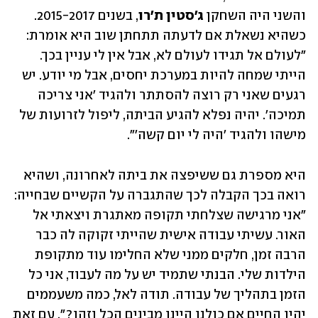
והשני היה השחקן 
ג'סטין ת'רו
, בשנים 2015-2017. 
כשהיא נשאלת אם לדעתה תתחתן שוב היא אומרת: 
"לעולם אל תגידו לעולם לא, אבל אין לי עניין בכך. 
הייתי שמחה להיות במערכת יחסים, אבל מי יודע. יש 
רגעים שאני רק רוצה להסתתר ולהגיד 'אני צריכה 
תמיכה'. יהיה נפלא להגיע הביתה, ליפול לזרועות של 
מישהו ולהגיד 'היה לי יום קשה'". 
היא מספרת גם ששיפצה את ביתה לאחרונה, ושהיא 
רואה בכך הקבלה לכך שהתגברה על הקשיים שבחייה: 
"אני מרגישה שצלחתי תקופה מאתגרת ויצאתי אל 
האור. עשיתי עבודה אישית שהייתי זקוקה לה כבר 
הרבה זמן, חלקים ממני שלא החלימו עוד מתקופת 
הילדות שלי. הבנתי שתמיד יש על מה לעבוד, אני כל 
הזמן בתהליך של עבודה. תודה לאל, כמה משעממים 
יהיו החיים אם כולנו היינו מבינים הכל וזהו?". עם זאת 