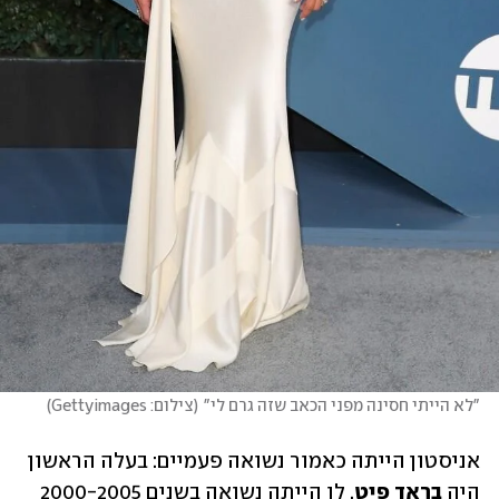
"לא הייתי חסינה מפני הכאב שזה גרם לי"
(
צילום: Gettyimages
)
אניסטון הייתה כאמור נשואה פעמיים: בעלה הראשון 
היה 
בראד פיט
, לו הייתה נשואה בשנים 2000-2005 