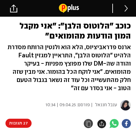
כוכב "הלוטוס הלבן": "אני מקבל
המון הודעות מהומואים"
ארנס פדראביציוס, הלא הוא ולנטין הרותח מסדרת
הלהיט "הלוטוס הלבן", התראיין למגזין Fault
והודה שה-DM שלו מפוצץ מפניות - בעיקר
מהומואים. "אני לוקח הכל בהומור. אני מבין שזה
חלק מהתעשייה וכל עוד זה נשאר בגבול הטעם
הטוב - אני בסדר עם זה"
ענבל חננאל
| פורסם:
09.04.25 | 10:34
27 תגובות