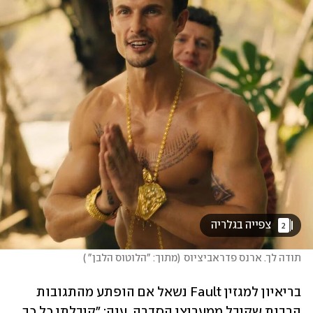
 צפייה בגלריה 
2
תודה לך. ארנס פדראביציוס
(
מתוך: "הלוטוס הלבן" 
)
בריאיון למגזין Fault נשאל אם הופתע מהתגובות 
הרבות שקיבל ממעריצי הסדרה, ענה: "קיבלתי כל כך 