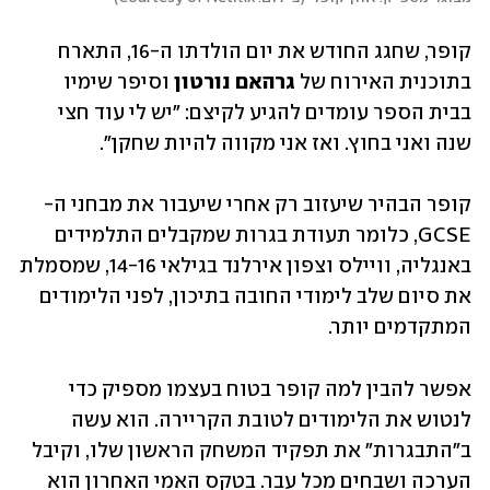
קופר, שחגג החודש את יום הולדתו ה-16, התארח 
בתוכנית האירוח של 
גרהאם נורטון
 וסיפר שימיו 
בבית הספר עומדים להגיע לקיצם: "יש לי עוד חצי 
שנה ואני בחוץ. ואז אני מקווה להיות שחקן". 
קופר הבהיר שיעזוב רק אחרי שיעבור את מבחני ה- 
GCSE, כלומר תעודת בגרות שמקבלים התלמידים 
באנגליה, וויילס וצפון אירלנד בגילאי 14-16, שמסמלת 
את סיום שלב לימודי החובה בתיכון, לפני הלימודים 
המתקדמים יותר. 
אפשר להבין למה קופר בטוח בעצמו מספיק כדי 
לנטוש את הלימודים לטובת הקריירה. הוא עשה 
ב"התבגרות" את תפקיד המשחק הראשון שלו, וקיבל 
הערכה ושבחים מכל עבר. בטקס האמי האחרון הוא 