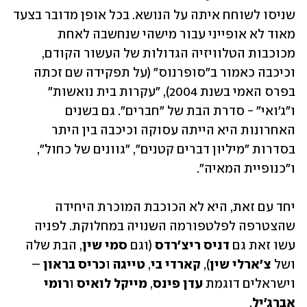
שניסו לשוחח איתה על הנושא. בכל אופן מדובר בצעד 
מאוד לא אופייני עבור מישהי שנחשבה לאחת 
מכוכבות הטלוויזיה הגדולות של העשור הקודם, 
וכיכבה כאמור ב"סופרנוס" (על תפקידה שם זכתה 
בפרס האמי בשנת 2004), "עקרות בית נואשות" 
ו"ג'ואי" - סדרת הבת של "חברים". גם בשנים 
האחרונות היא הייתה עסוקה וכיכבה בין היתר 
בסדרות "מיליון דברים קטנים", "גוונים של כחול", 
ו"כנופיית המאיה". 
יחד עם זאת, היא לא הכוכבת המוכרת היחידה 
שהצטרפה לפלטפורמה השנויה במחלוקת. לפניה 
עשו זאת גם 
דניס ריצ'רדס
 (וגם 
סמי שין
, הבת שלה 
ושל 
צ'ארלי שין
), 
קארדי בי
, 
טייגה
 ו
כריס בראון
 – 
וישראלים דוגמת
 עדן פינס
, 
מייקל לואיס
 ו
רומי 
אברג'יל
.