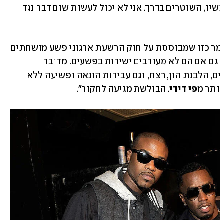
שבקשר טוב עם קים, צריך ליידע אותה עכשיו, השוטרים בדרך. אני לא יכול לעשות שום דבר נגד 
ריי ג'יי אמר שמדובר בחקירת RICO - כלומר כזו שמבוססת על חוק הרשעת ארגוני פשע מושחתים 
שמאפשר להעמיד לדין חברי ארגוני פשע, גם אם הם לא מעורבים ישירות בפשעים. מדובר 
בעבירות כמו סחיטה, הימורים, שוחד, סמים, הלבנת הון, רצח, וגם עבירות הונאה ופשיעה ללא 
ותר מ
פי דידי
. הבולשת מגיעה לחקור".