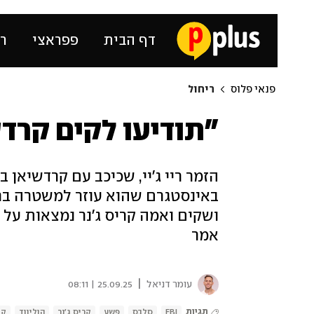
דף הבית
פפראצי
רכ
פנאי פלוס
ריחול
"תודיעו לקים קרדשיאן, ה-BI
הזמר ריי ג'יי, שכיכב עם קרדשיאן
באינסטגרם שהוא עוזר למשטרה בח
ושקים ואמה קריס ג'נר נמצאות על ה
אמר
|
עומר דניאל
25.09.25 | 08:11
תגיות
FBI
סלבס
פשע
קריס ג'נר
הוליווד
קי