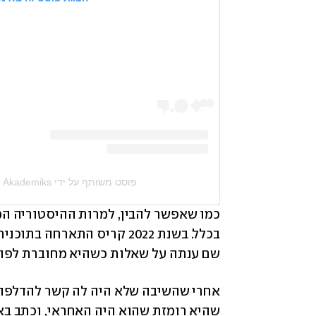
פוסט משותף על ידי ‏‎DJ Akademiks‎‏ (@‏‎akademiks‎‏)
בכלל. בשנת 2022 קריס התארחה בתוכנית האירוח של 
שם ענתה על שאלות כשהיא מחוברת לפולי