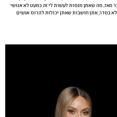
השחור הלא נכון. לא אכפת לי כמה זמן עבר מאז, מה שאתן מנסות לעשות לי זה כמעט לא אנושי 
ורע ברמות הכי גבוהות. זו פשוט גזענות ולא בסדר, אתן חושבות שאתן יכולות להרוס אנשים 