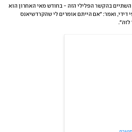
זו לא הפעם הראשונה שריי ג'יי מזכיר את השתיים בהקשר הפלילי הזה - בחודש מאי האחרון הוא 
השתתף בדוקו של TMZ על המשפט של פי דידי, ואמר: "אם הייתם אומרים לי שהקרדשיאנס 
לזה".
סטגרם