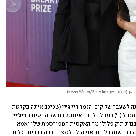
יאן
(
צילום: Kevin Winter/Getty Images
)
גה לשעבר של קים, הזמר 
ריי ג'יי
 (שכיכב איתה בקלטת 
ל (ד') במהלך לייב באינסטגרם של היוטיובר 
דיג'יי 
, שהמשטרה עובדת איתו כדי לבנות תיק פלילי נגד האקסית המפורסמת שלו ואמא 
שלה: "זה הולך להיות מטורף, משהו שיהיה בחדשות כל יום. אני הולך לספר הרבה דברים. וכל מי 