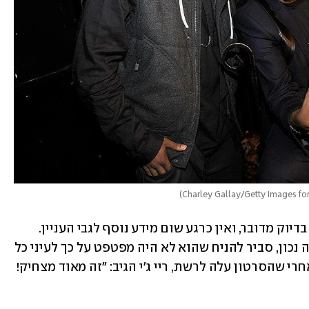
)
מעבר לכך, הוא לא פירט או הסביר על מה בדיוק מדובר, ואין כרגע שום מידע נוסף לגבי העניין. 
הגולשים כמובן הצביעו על כך שאם זה היה נכון, סביר להניח שהוא לא היה מפטפט על כך לעיני כל 
העולם. או שהוא פשוט לא חכם במיוחד. אחרי שהסרטון עלה לרשת, ריי ג'י הגיב: "זה מאוד מצחיק! 