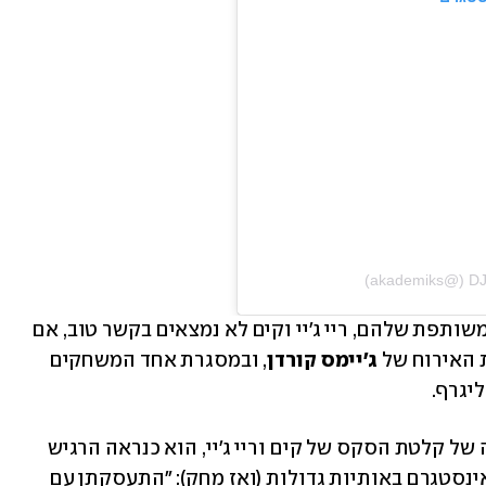
כמו שאפשר להבין, למרות ההיסטוריה המשותפת שלהם, ריי ג'יי וקים לא נמצאים בקשר טוב, אם 
ג'יימס קורדן
, ובמסגרת אחד המשחקים 
גרף. 
אחרי שהשיבה שלא היה לה קשר להדלפה של קלטת הסקס של קים וריי ג'יי, הוא כנראה הרגיש 
שהיא רומזת שהוא היה האחראי, וכתב באינסטגרם באותיות גדולות (ואז מחק): "התעסקתן עם 